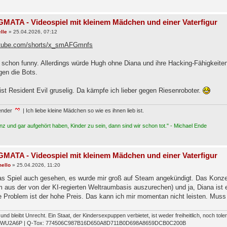
MATA - Videospiel mit kleinem Mädchen und einer Vaterfigur
lle
»
25.04.2026, 07:12
outube.com/shorts/x_smAFGmnfs
t schon funny. Allerdings würde Hugh ohne Diana und ihre Hacking-Fähigkeite
en die Bots.
st Resident Evil gruselig. Da kämpfe ich lieber gegen Riesenroboter.
ender
| Ich liebe kleine Mädchen so wie es ihnen lieb ist.
z und gar aufgehört haben, Kinder zu sein, dann sind wir schon tot." - Michael Ende
MATA - Videospiel mit kleinem Mädchen und einer Vaterfigur
ello
»
25.04.2026, 11:20
as Spiel auch gesehen, es wurde mir groß auf Steam angekündigt. Das Konzep
m aus der von der KI-regierten Weltraumbasis auszurechen) und ja, Diana i
e Problem ist der hohe Preis. Das kann ich mir momentan nicht leisten. Muss 
t und bleibt Unrecht. Ein Staat, der Kindersexpuppen verbietet, ist weder freiheitlich, noch tol
FWU2A6P | Q-Tox: 774506C987B16D650A8D711B0D698A8659DCB0C200B