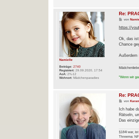
Re: PRAG
B
von
Namie
e
i
https://y
t
r
a
Ok, das is
g
Chance geg
Außerdem i
Namielle
Beiträge:
2740
Mädchenlieb
Registriert:
29.09.2020, 17:54
AoA:
2¾-12
"Wenn wir gan
Wohnort:
Mädchenparadies
Re: PRAG
B
von
Karam
e
i
Ich habe d
t
Rätseln, u
r
a
Das einzig
g
§184l war, is
Threema: N