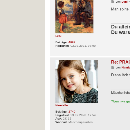
B
von
Leni
e
i
Man sollte
t
r
a
g
Du alle
Du wars
Leni
Beiträge:
4097
Registriert:
02.02.2021, 08:00
Re: PRAG
B
von
Namie
e
i
Diana lädt
t
r
a
g
Mädchenlieb
"Wenn wir gan
Namielle
Beiträge:
2740
Registriert:
29.09.2020, 17:54
AoA:
2¾-12
Wohnort:
Mädchenparadies