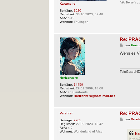
"Wo Unrecht zu 
Karamello
Beiträge:
1520
Registriert:
30.10.2023, 07:48
AoA:
5-12
Wohnort:
Thüringen
Re: PRAG
B
von
Horiz
e
i
Wenn es VR
t
r
a
g
TeleGuard-
Horizonzero
Beiträge:
14459
Registriert:
29.01.2009, 18:08
AoA:
ab 8 aufwärts
Wohnort:
Horizonzero@safe-mail.net
Re: PRAG
Verehrer
B
von
Vereh
Beiträge:
2905
e
Registriert:
22.09.2023, 18:42
i
AoA:
4-9
t
Wohnort:
Wonderland of Alice
Na
r
a
https