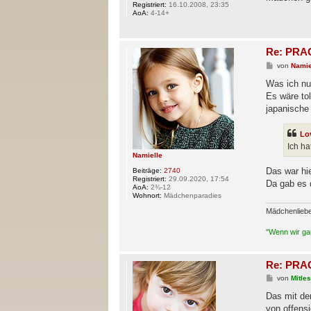
Registriert:
16.10.2008, 23:35
AoA:
4-14+
Re: PRAG
B
von
Namie
e
i
Was ich nu
t
Es wäre to
r
a
japanische
g
Lo
Ich ha
Namielle
Das war hi
Beiträge:
2740
Registriert:
29.09.2020, 17:54
Da gab es 
AoA:
2¾-12
Wohnort:
Mädchenparadies
Mädchenlieb
"Wenn wir gan
Re: PRAG
B
von
Mitle
e
i
Das mit de
t
von offens
r