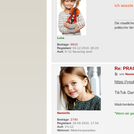
e
i
ich wusste
t
r
a
g
Die staatlich
politische Ve
Luna
Beiträge:
9610
Registriert:
04.12.2010, 00:23
AoA:
6~11 flauschig sind!
Re: PRAG
B
von
Namie
e
i
https://y
t
r
a
TikTok Da
g
Mädchenlieb
Namielle
"Wenn wir gan
Beiträge:
2740
Registriert:
29.09.2020, 17:54
AoA:
2¾-12
Wohnort:
Mädchenparadies