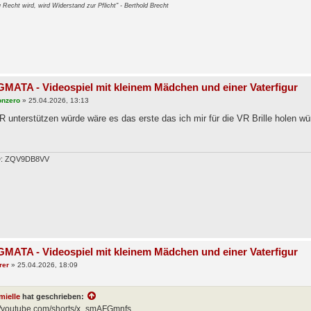
Recht wird, wird Widerstand zur Pflicht" - Berthold Brecht
MATA - Videospiel mit kleinem Mädchen und einer Vaterfigur
onzero
»
25.04.2026, 13:13
 unterstützen würde wäre es das erste das ich mir für die VR Brille holen w
ID: ZQV9DB8VV
MATA - Videospiel mit kleinem Mädchen und einer Vaterfigur
rer
»
25.04.2026, 18:09
mielle
hat geschrieben:
://youtube.com/shorts/x_smAFGmnfs