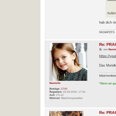
g
Außerd
hab dich ni
9424APZFS
Re: PRAG
B
von
Namie
e
i
https://yo
t
r
a
Das Mondk
g
Mädchenlieb
Namielle
"Wenn wir gan
Beiträge:
2740
Registriert:
29.09.2020, 17:54
AoA:
2¾-12
Wohnort:
Mädchenparadies
Re: PRAG