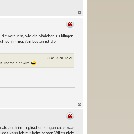
N
a
c
h
o
b
 die versucht, wie ein Mädchen zu klingen.
e
ch schlimmer. Am besten ist die
n
24.04.2026, 18:21
ch Thema hier wird.
N
a
c
h
o
b
 als auch im Englischen klingen die sowas
e
 das kann ich mir beim besten Willen nicht
n