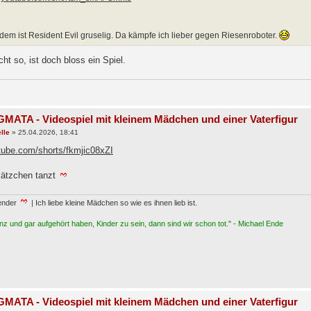
em ist Resident Evil gruselig. Da kämpfe ich lieber gegen Riesenroboter.
cht so, ist doch bloss ein Spiel.
MATA - Videospiel mit kleinem Mädchen und einer Vaterfigur
lle
»
25.04.2026, 18:41
utube.com/shorts/fkmjic08xZI
ätzchen tanzt
ender
| Ich liebe kleine Mädchen so wie es ihnen lieb ist.
z und gar aufgehört haben, Kinder zu sein, dann sind wir schon tot." - Michael Ende
MATA - Videospiel mit kleinem Mädchen und einer Vaterfigur