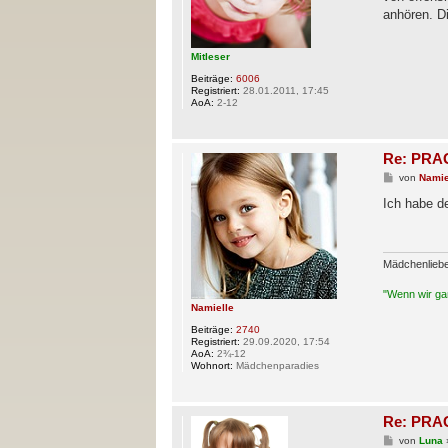
a
anhören. Di
g
Mitleser
Beiträge:
6006
Registriert:
28.01.2011, 17:45
AoA:
2-12
Re: PRAG
B
von
Namie
e
i
Ich habe d
t
r
a
g
Mädchenlieb
"Wenn wir gan
Namielle
Beiträge:
2740
Registriert:
29.09.2020, 17:54
AoA:
2¾-12
Wohnort:
Mädchenparadies
Re: PRAG
B
von
Luna