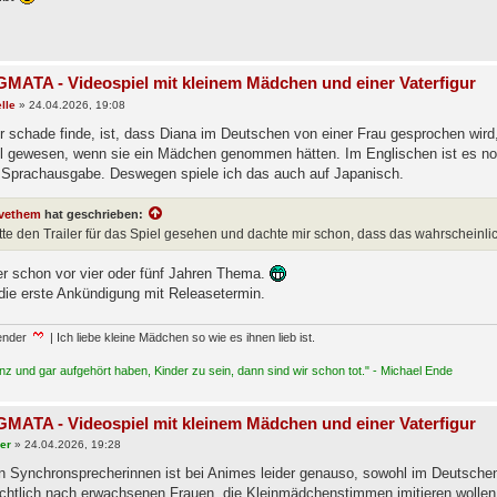
MATA - Videospiel mit kleinem Mädchen und einer Vaterfigur
lle
»
24.04.2026, 19:08
r schade finde, ist, dass Diana im Deutschen von einer Frau gesprochen wird,
ll gewesen, wenn sie ein Mädchen genommen hätten. Im Englischen ist es no
 Sprachausgabe. Deswegen spiele ich das auch auf Japanisch.
vethem
hat geschrieben:
tte den Trailer für das Spiel gesehen und dachte mir schon, dass das wahrscheinli
er schon vor vier oder fünf Jahren Thema.
die erste Ankündigung mit Releasetermin.
ender
| Ich liebe kleine Mädchen so wie es ihnen lieb ist.
z und gar aufgehört haben, Kinder zu sein, dann sind wir schon tot." - Michael Ende
MATA - Videospiel mit kleinem Mädchen und einer Vaterfigur
ser
»
24.04.2026, 19:28
n Synchronsprecherinnen ist bei Animes leider genauso, sowohl im Deutschen
ichtlich nach erwachsenen Frauen, die Kleinmädchenstimmen imitieren wollen,