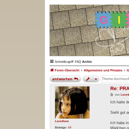
Schnellzugriff
FAQ
Archiv
Foren-Übersicht
Allgemeines und Privates
G
antworten
Re: PRA
B
von
Love
e
i
Ich hatte 
t
r
a
Sieht gut 
g
Lovethem
Ich habe i
Beiträge:
69
Mädchen g