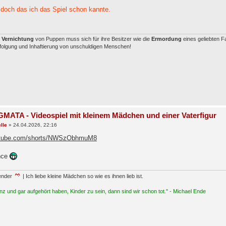
 doch das ich das Spiel schon kannte.
e
Vernichtung
von Puppen muss sich für ihre Besitzer wie die
Ermordung
eines geliebten F
rfolgung und Inhaftierung von unschuldigen Menschen!
MATA - Videospiel mit kleinem Mädchen und einer Vaterfigur
lle
»
24.04.2026, 22:16
outube.com/shorts/NWSzObhmuM8
nce
ender
| Ich liebe kleine Mädchen so wie es ihnen lieb ist.
z und gar aufgehört haben, Kinder zu sein, dann sind wir schon tot." - Michael Ende