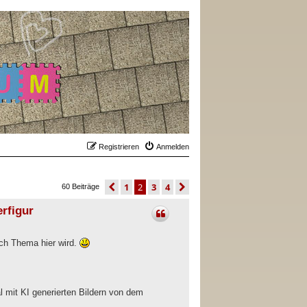
Registrieren
Anmelden
vorherige
1
2
3
4
nächste
60 Beiträge
rfigur
ich Thema hier wird.
 mit KI generierten Bildern von dem