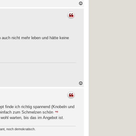
N
a
c
h
o
b
e
n
n auch nicht mehr leben und hätte keine
N
a
c
h
o
b
t finde ich richtig spannend (Knobeln und
e
st einfach zum Schmelzen schön
n
wohl warten, bis das im Angebot ist.
erant, noch demokratisch.