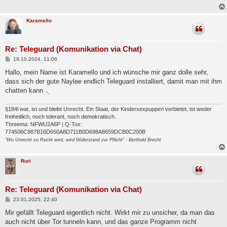
a
g
Karamello
Re: Teleguard (Komunikation via Chat)
B
19.10.2024, 11:06
e
i
Hallo, mein Name ist Karamello und ich wünsche mir ganz dolle sehr,
t
dass sich der gute Naylee endlich Teleguard installiert, damit man mit ihm
r
a
chatten kann
g
§184l war, ist und bleibt Unrecht. Ein Staat, der Kindersexpuppen verbietet, ist weder
freiheitlich, noch tolerant, noch demokratisch.
Threema: NFWU2A6P | Q-Tox:
774506C987B16D650A8D711B0D698A8659DCB0C200B
"Wo Unrecht zu Recht wird, wird Widerstand zur Pflicht" - Berthold Brecht
Ruri
Re: Teleguard (Komunikation via Chat)
B
23.01.2025, 22:40
e
i
Mir gefällt Teleguard eigentlich nicht. Wirkt mir zu unsicher, da man das
t
auch nicht über Tor tunneln kann, und das ganze Programm nicht
r