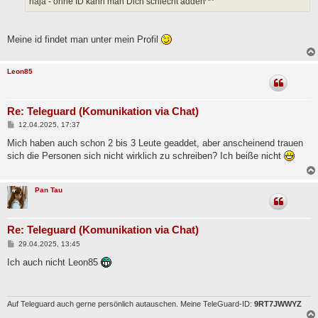
naja - ohne ID kann man Dich schlecht adden^^
g
Meine id findet man unter mein Profil
Leon85
Re: Teleguard (Komunikation via Chat)
B
12.04.2025, 17:37
e
i
Mich haben auch schon 2 bis 3 Leute geaddet, aber anscheinend trauen
t
sich die Personen sich nicht wirklich zu schreiben? Ich beiße nicht
r
a
g
Pan Tau
Re: Teleguard (Komunikation via Chat)
B
29.04.2025, 13:45
e
i
Ich auch nicht Leon85
t
r
a
g
Auf Teleguard auch gerne persönlich autauschen. Meine TeleGuard-ID:
9RT7JWWYZ