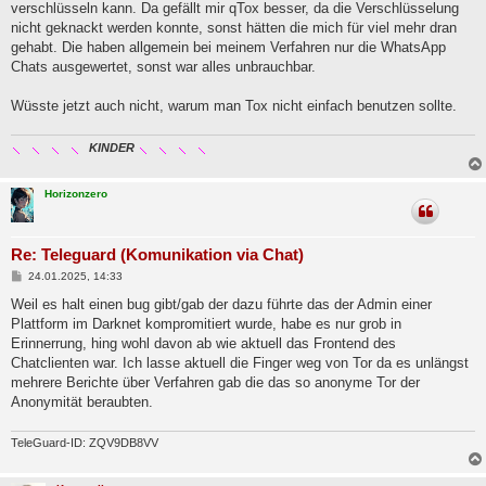
a
verschlüsseln kann. Da gefällt mir qTox besser, da die Verschlüsselung
g
nicht geknackt werden konnte, sonst hätten die mich für viel mehr dran
gehabt. Die haben allgemein bei meinem Verfahren nur die WhatsApp
Chats ausgewertet, sonst war alles unbrauchbar.
Wüsste jetzt auch nicht, warum man Tox nicht einfach benutzen sollte.
KINDER
Horizonzero
Re: Teleguard (Komunikation via Chat)
B
24.01.2025, 14:33
e
i
Weil es halt einen bug gibt/gab der dazu führte das der Admin einer
t
Plattform im Darknet kompromitiert wurde, habe es nur grob in
r
a
Erinnerrung, hing wohl davon ab wie aktuell das Frontend des
g
Chatclienten war. Ich lasse aktuell die Finger weg von Tor da es unlängst
mehrere Berichte über Verfahren gab die das so anonyme Tor der
Anonymität beraubten.
TeleGuard-ID: ZQV9DB8VV