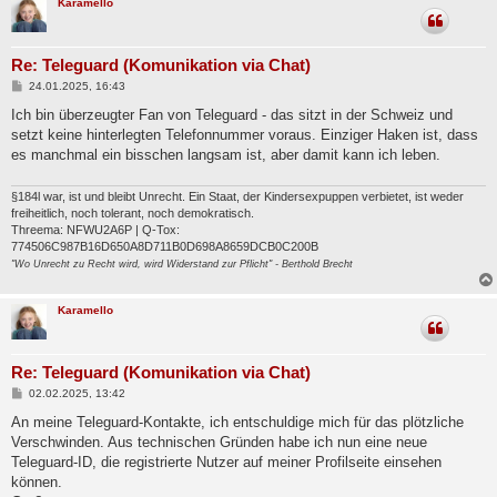
Karamello
Re: Teleguard (Komunikation via Chat)
B
24.01.2025, 16:43
e
i
Ich bin überzeugter Fan von Teleguard - das sitzt in der Schweiz und
t
setzt keine hinterlegten Telefonnummer voraus. Einziger Haken ist, dass
r
a
es manchmal ein bisschen langsam ist, aber damit kann ich leben.
g
§184l war, ist und bleibt Unrecht. Ein Staat, der Kindersexpuppen verbietet, ist weder
freiheitlich, noch tolerant, noch demokratisch.
Threema: NFWU2A6P | Q-Tox:
774506C987B16D650A8D711B0D698A8659DCB0C200B
"Wo Unrecht zu Recht wird, wird Widerstand zur Pflicht" - Berthold Brecht
Karamello
Re: Teleguard (Komunikation via Chat)
B
02.02.2025, 13:42
e
i
An meine Teleguard-Kontakte, ich entschuldige mich für das plötzliche
t
Verschwinden. Aus technischen Gründen habe ich nun eine neue
r
a
Teleguard-ID, die registrierte Nutzer auf meiner Profilseite einsehen
g
können.