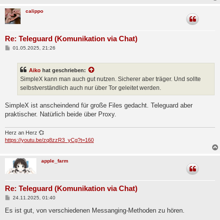
calippo
Re: Teleguard (Komunikation via Chat)
B
01.05.2025, 21:26
e
i
t
Aiko
hat geschrieben:
r
a
SimpleX kann man auch gut nutzen. Sicherer aber träger. Und sollte
g
selbstverständlich auch nur über Tor geleitet werden.
SimpleX ist anscheindend für große Files gedacht. Teleguard aber
praktischer. Natürlich beide über Proxy.
Herz an Herz 💞
https://youtu.be/zq8zzR3_yCg?t=160
apple_farm
Re: Teleguard (Komunikation via Chat)
B
24.11.2025, 01:40
e
i
Es ist gut, von verschiedenen Messanging-Methoden zu hören.
t