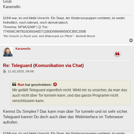
Gruß
Karamello
§184l war, ist und bleibt Unrecht. Ein Staat, der Kindersexpuppen verbietet, ist weder
freiheitlich, noch tolerant, noch demokratisch.
Threema: NFWU2A6P | Q-Tox:
774506C987B16D650A8D711B0D698A8659DCB0C200B
"Wo Unrecht zu Recht wird, wird Widerstand zur Pflicht" - Berthold Brecht
Karamello
Re: Teleguard (Komunikation via Chat)
B
11.02.2025, 09:06
e
i
t
Ruri
hat geschrieben:
r
a
Mir gefällt Teleguard eigentlich nicht. Wirkt mir zu unsicher, da man das
g
auch nicht über Tor tunneln kann, und das ganze Programm nicht
verschlüsseln kann.
Kennst Du Simplex? Das kann man über Tor tunneln und ist sehr sicher.
Teleguard kannst Du doch auch über das Webinterface im Torbrowser
aufrufen.
§184l war, ist und bleibt Unrecht. Ein Staat, der Kindersexpuppen verbietet, ist weder