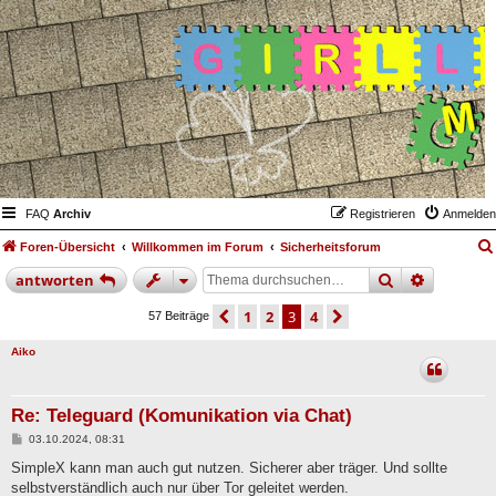
FAQ
Archiv
Registrieren
Anmelden
Foren-Übersicht
Willkommen im Forum
Sicherheitsforum
suche
erweiter
antworten
vorherige
1
2
3
4
nächste
57 Beiträge
Aiko
Re: Teleguard (Komunikation via Chat)
B
03.10.2024, 08:31
e
i
SimpleX kann man auch gut nutzen. Sicherer aber träger. Und sollte
t
selbstverständlich auch nur über Tor geleitet werden.
r