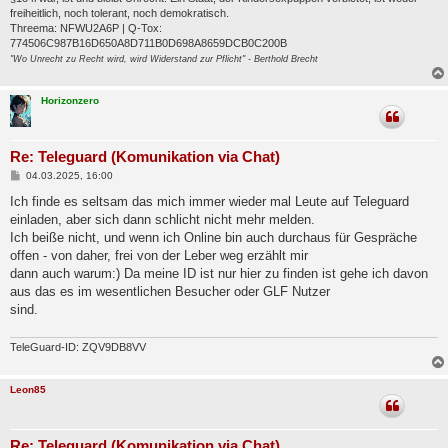
freiheitlich, noch tolerant, noch demokratisch.
Threema: NFWU2A6P | Q-Tox:
774506C987B16D650A8D711B0D698A8659DCB0C200B
"Wo Unrecht zu Recht wird, wird Widerstand zur Pflicht" - Berthold Brecht
Horizonzero
Re: Teleguard (Komunikation via Chat)
B
04.03.2025, 16:00
e
i
Ich finde es seltsam das mich immer wieder mal Leute auf Teleguard
t
einladen, aber sich dann schlicht nicht mehr melden.
r
a
Ich beiße nicht, und wenn ich Online bin auch durchaus für Gespräche
g
offen - von daher, frei von der Leber weg erzählt mir
dann auch warum:) Da meine ID ist nur hier zu finden ist gehe ich davon
aus das es im wesentlichen Besucher oder GLF Nutzer
sind.
TeleGuard-ID: ZQV9DB8VV
Leon85
Re: Teleguard (Komunikation via Chat)