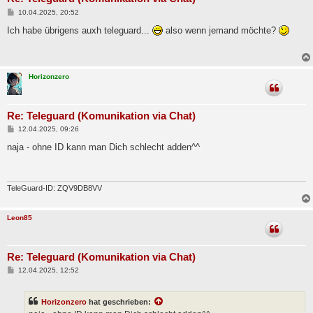
B
10.04.2025, 20:52
e
i
Ich habe übrigens auxh teleguard...
also wenn jemand möchte?
t
r
a
g
Horizonzero
Re: Teleguard (Komunikation via Chat)
B
12.04.2025, 09:26
e
i
naja - ohne ID kann man Dich schlecht adden^^
t
r
a
g
TeleGuard-ID: ZQV9DB8VV
Leon85
Re: Teleguard (Komunikation via Chat)
B
12.04.2025, 12:52
e
i
t
Horizonzero
hat geschrieben:
r
a