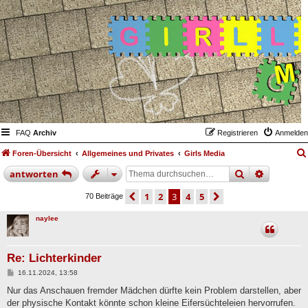
FAQ
Archiv
Registrieren
Anmelden
Foren-Übersicht
Allgemeines und Privates
Girls Media
suche
erweiter
antworten
vorherige
1
2
3
4
5
nächste
70 Beiträge
naylee
Re: Lichterkinder
B
16.11.2024, 13:58
e
i
Nur das Anschauen fremder Mädchen dürfte kein Problem darstellen, aber
t
der physische Kontakt könnte schon kleine Eifersüchteleien hervorrufen.
r