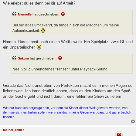
a
Wie erlebst du es denn bei dir auf Arbeit?
g
Namielle
hat geschrieben:
Bei mir ist es umgekehrt, da rangeln sich die Mädchen um meine
Aufmerksamkeit.
Hmmm. Das schreit nach einem Wettbewerb. Ein Spielplatz, zwei GL und
ein Unparteiischer.
Sakura
hat geschrieben:
Nee. Völlig unbeholfenes "Tanzen" unter Playback-Sound.
Gerade das Nicht-anstreben von Perfektion macht es in meinen Augen so
liebenswert. Ich kann deutlich ahnen, dass es den Kindern um den Spaß
an der Sache geht und nicht darum, eine fehlerfreie Show zu liefern
Wie nur kann ich derjenige sein, vor dem die Kinder dieser Welt gewarnt werden, von
dem sie sich fernhalten sollen, wenn sie doch meine Gegenwart ganz und gar erbaulich
finden?
meiner_reiner