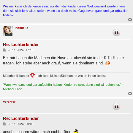
g
Wie nur kann ich derjenige sein, vor dem die Kinder dieser Welt gewarnt werden, von
dem sie sich fernhalten sollen, wenn sie doch meine Gegenwart ganz und gar erbaulich
finden?
Namielle
Re: Lichterkinder
B
20.11.2024, 17:18
e
i
Bei mir haben die Mädchen die Hose an, obwohl sie in der KiTa Röcke
t
tragen. Ich stehe aber auch drauf, wenn sie dominant sind.
r
a
g
Mädchenliebender
| Ich liebe kleine Mädchen so wie es ihnen lieb ist.
"Wenn wir ganz und gar aufgehört haben, Kinder zu sein, dann sind wir schon tot." -
Michael Ende
Verehrer
Re: Lichterkinder
B
20.11.2024, 20:03
e
i
anschmiegsam würde mich nicht stören.