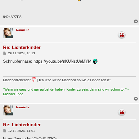
t
r
a
g
9424APZFS
Namielle
Re: Lichterkinder
B
29.11.2024, 18:13
e
i
Schnupfennase:
https://youtu.be/nKUNztUeMYM
t
r
a
g
Mädchenliebender
| Ich liebe kleine Mädchen so wie es ihnen lieb ist.
"Wenn wir ganz und gar aufgehört haben, Kinder zu sein, dann sind wir schon tot." -
Michael Ende
Namielle
Re: Lichterkinder
B
12.12.2024, 14:01
e
i
https://youtu.be/iCkOdRI03Gc