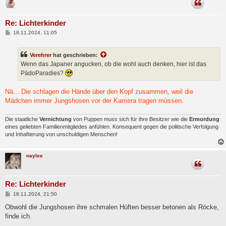
Re: Lichterkinder
B
18.11.2024, 11:05
e
i
t
Verehrer
hat geschrieben:
r
a
Wenn das Japaner angucken, ob die wohl auch denken, hier ist das
g
PädoParadies?
Nä... Die schlagen die Hände über den Kopf zusammen, weil die
Mädchen immer Jungshosen vor der Kamera tragen müssen.
Die staatliche
Vernichtung
von Puppen muss sich für ihre Besitzer wie die
Ermordung
eines geliebten Familienmitgliedes anfühlen. Konsequent gegen die politische Verfolgung
und Inhaftierung von unschuldigen Menschen!
naylee
Re: Lichterkinder
B
18.11.2024, 21:50
e
i
Obwohl die Jungshosen ihre schmalen Hüften besser betonen als Röcke,
t
finde ich.
r
a