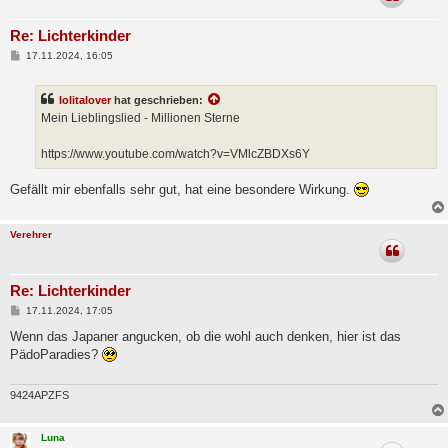
Re: Lichterkinder
B
17.11.2024, 16:05
e
i
t
lolitalover
hat geschrieben:
r
a
Mein Lieblingslied - Millionen Sterne
g
https://www.youtube.com/watch?v=VMlcZBDXs6Y
Gefällt mir ebenfalls sehr gut, hat eine besondere Wirkung.
Verehrer
Re: Lichterkinder
B
17.11.2024, 17:05
e
i
Wenn das Japaner angucken, ob die wohl auch denken, hier ist das
t
PädoParadies?
r
a
g
9424APZFS
Luna