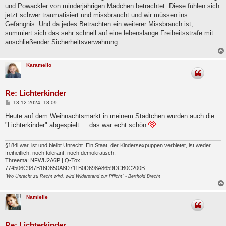
t
und Powackler von minderjährigen Mädchen betrachtet. Diese fühlen sich
r
a
jetzt schwer traumatisiert und missbraucht und wir müssen ins
g
Gefängnis. Und da jedes Betrachten ein weiterer Missbrauch ist,
summiert sich das sehr schnell auf eine lebenslange Freiheitsstrafe mit
anschließender Sicherheitsverwahrung.
Karamello
Re: Lichterkinder
B
13.12.2024, 18:09
e
i
Heute auf dem Weihnachtsmarkt in meinem Städtchen wurden auch die
t
"Lichterkinder" abgespielt.... das war echt schön
r
a
g
§184l war, ist und bleibt Unrecht. Ein Staat, der Kindersexpuppen verbietet, ist weder
freiheitlich, noch tolerant, noch demokratisch.
Threema: NFWU2A6P | Q-Tox:
774506C987B16D650A8D711B0D698A8659DCB0C200B
"Wo Unrecht zu Recht wird, wird Widerstand zur Pflicht" - Berthold Brecht
Namielle
Re: Lichterkinder