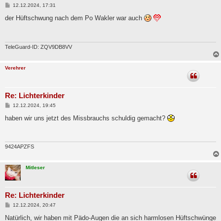
B
12.12.2024, 17:31
e
i
der Hüftschwung nach dem Po Wakler war auch
t
r
a
g
TeleGuard-ID: ZQV9DB8VV
Verehrer
Re: Lichterkinder
B
12.12.2024, 19:45
e
i
haben wir uns jetzt des Missbrauchs schuldig gemacht?
t
r
a
g
9424APZFS
Mitleser
Re: Lichterkinder
B
12.12.2024, 20:47
e
i
Natürlich, wir haben mit Pädo-Augen die an sich harmlosen Hüftschwünge