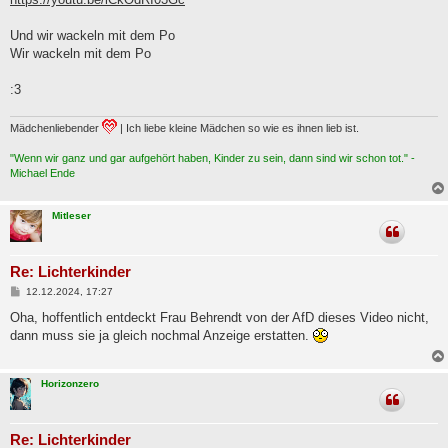
t
r
a
Und wir wackeln mit dem Po
g
Wir wackeln mit dem Po
:3
Mädchenliebender
| Ich liebe kleine Mädchen so wie es ihnen lieb ist.
"Wenn wir ganz und gar aufgehört haben, Kinder zu sein, dann sind wir schon tot." -
Michael Ende
Mitleser
Re: Lichterkinder
B
12.12.2024, 17:27
e
i
Oha, hoffentlich entdeckt Frau Behrendt von der AfD dieses Video nicht,
t
dann muss sie ja gleich nochmal Anzeige erstatten.
r
a
g
Horizonzero
Re: Lichterkinder