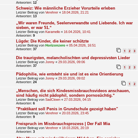
Antworten:
12
Schweiz: Wie männliche Erzieher Vorurteile erleben
Letzter Beitrag von
Verehrer
«
18.04.2026, 21:21
Antworten:
13
„Wir waren Freunde, Seelenverwandte und Liebende. Ich war
sieben, er war 51.“
Letzter Beitrag von
Karamello
«
16.04.2026, 10:41
Antworten:
9
Lügde: Die Kinder, die keiner schützte
Letzter Beitrag von
Horizonzero
«
05.04.2026, 16:51
Antworten:
37
1
2
3
Die traurigsten, melancholischten und depressivsten Lieder
Letzter Beitrag von
Jonny
«
29.03.2026, 09:06
Antworten:
37
1
2
3
Pädophilie, wie entsteht sie und ist es eine Orientierung
Letzter Beitrag von
Jonny
«
29.03.2026, 09:02
Antworten:
24
1
2
„Menschen, die sich Kindesmissbrauchsvideos anschauen,
sind häufig nicht pädophil, sondern pornosüchtig.“
Letzter Beitrag von
SadClown
«
27.03.2026, 04:15
Antworten:
6
"Praktikant soll Penis in Grundschule gezeigt haben"
Letzter Beitrag von
Verehrer
«
20.03.2026, 23:45
Antworten:
9
Freispruch im Missbrauchsprozess | Der Fall Mia
Letzter Beitrag von
Verehrer
«
18.03.2026, 20:19
Antworten:
3