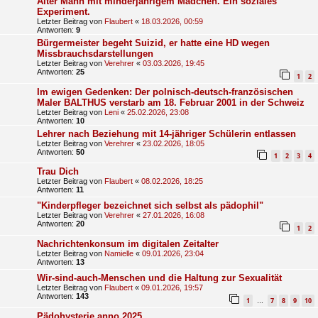
Alter Mann mit minderjährigem Mädchen. Ein soziales
Experiment.
Letzter Beitrag von
Flaubert
«
18.03.2026, 00:59
Antworten:
9
Bürgermeister begeht Suizid, er hatte eine HD wegen
Missbrauchsdarstellungen
Letzter Beitrag von
Verehrer
«
03.03.2026, 19:45
Antworten:
25
1
2
Im ewigen Gedenken: Der polnisch-deutsch-französischen
Maler BALTHUS verstarb am 18. Februar 2001 in der Schweiz
Letzter Beitrag von
Leni
«
25.02.2026, 23:08
Antworten:
10
Lehrer nach Bezie­hung mit 14-jäh­riger Schü­lerin ent­lassen
Letzter Beitrag von
Verehrer
«
23.02.2026, 18:05
Antworten:
50
1
2
3
4
Trau Dich
Letzter Beitrag von
Flaubert
«
08.02.2026, 18:25
Antworten:
11
"Kinderpfleger bezeichnet sich selbst als pädophil"
Letzter Beitrag von
Verehrer
«
27.01.2026, 16:08
Antworten:
20
1
2
Nachrichtenkonsum im digitalen Zeitalter
Letzter Beitrag von
Namielle
«
09.01.2026, 23:04
Antworten:
13
Wir-sind-auch-Menschen und die Haltung zur Sexualität
Letzter Beitrag von
Flaubert
«
09.01.2026, 19:57
Antworten:
143
1
7
8
9
10
…
Pädohysterie anno 2025