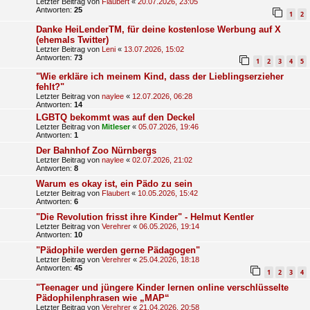
Letzter Beitrag von
Flaubert
«
20.07.2026, 23:05
Antworten:
25
1
2
Danke HeiLenderTM, für deine kostenlose Werbung auf X
(ehemals Twitter)
Letzter Beitrag von
Leni
«
13.07.2026, 15:02
Antworten:
73
1
2
3
4
5
"Wie erkläre ich meinem Kind, dass der Lieblingserzieher
fehlt?"
Letzter Beitrag von
naylee
«
12.07.2026, 06:28
Antworten:
14
LGBTQ bekommt was auf den Deckel
Letzter Beitrag von
Mitleser
«
05.07.2026, 19:46
Antworten:
1
Der Bahnhof Zoo Nürnbergs
Letzter Beitrag von
naylee
«
02.07.2026, 21:02
Antworten:
8
Warum es okay ist, ein Pädo zu sein
Letzter Beitrag von
Flaubert
«
10.05.2026, 15:42
Antworten:
6
"Die Revolution frisst ihre Kinder" - Helmut Kentler
Letzter Beitrag von
Verehrer
«
06.05.2026, 19:14
Antworten:
10
"Pädophile werden gerne Pädagogen"
Letzter Beitrag von
Verehrer
«
25.04.2026, 18:18
Antworten:
45
1
2
3
4
"Teenager und jüngere Kinder lernen online verschlüsselte
Pädophilenphrasen wie „MAP“
Letzter Beitrag von
Verehrer
«
21.04.2026, 20:58