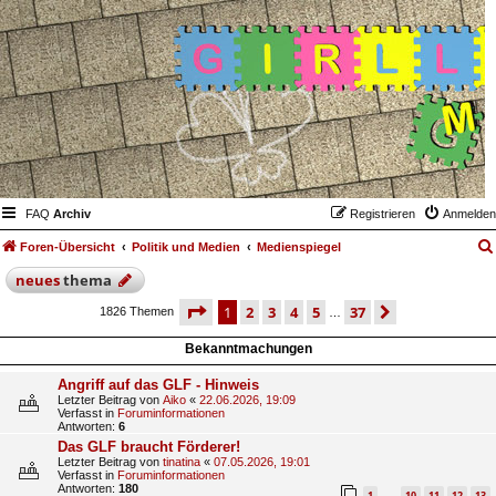
FAQ
Archiv
Registrieren
Anmelden
Foren-Übersicht
Politik und Medien
Medienspiegel
neues
thema
seite
1 von 37
1
2
3
4
5
37
nächste
1826 Themen
…
Bekanntmachungen
Angriff auf das GLF - Hinweis
Letzter Beitrag von
Aiko
«
22.06.2026, 19:09
Verfasst in
Foruminformationen
Antworten:
6
Das GLF braucht Förderer!
Letzter Beitrag von
tinatina
«
07.05.2026, 19:01
Verfasst in
Foruminformationen
Antworten:
180
1
10
11
12
13