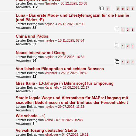
Letzter Beitrag von
Namielle
«
30.12.2025, 23:58
Antworten:
112
1
5
6
7
8
…
Luna - Das erste Mode- und Lifestylemagazin für die Familie
(und Pädos :P)
Letzter Beitrag von
naylee
«
26.12.2025, 07:00
Antworten:
38
1
2
3
China und Pädos
Letzter Beitrag von
naylee
«
13.11.2025, 07:54
Antworten:
33
1
2
3
Neues Interview mit Georg
Letzter Beitrag von
naylee
«
29.08.2025, 16:34
Antworten:
34
1
2
3
Von falschen Pädophilen und echtem Nonsens
Letzter Beitrag von
Verehrer
«
25.08.2025, 19:32
Antworten:
12
Miss Italia - 13-Jährige in Bikini sorgt für Empörung
Letzter Beitrag von
Karamello
«
22.08.2025, 22:17
Antworten:
8
Studie legale Wege und Alternativen für MAPs: Umgang mit
sexuellen Bedürfnissen und der Einfluss der Persönlichkeit
Letzter Beitrag von
naylee
«
29.07.2025, 11:23
Antworten:
5
Wie schade... :(
Letzter Beitrag von
keksi
«
07.07.2025, 15:48
Antworten:
8
Verwahrlosung deutscher Städte
Letzter Beitrag von
lolitalover
«
04.07.2025, 19:21