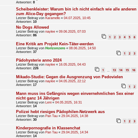
Antworten:
8
Scheibenkleister: Warum bin ich nicht einfach wie alle anderen
zum Alice-Day gegangen?
Letzter Beitrag von
Karamello
«
04.07.2025, 10:45
Antworten:
10
No Dogs Allowed
Letzter Beitrag von
naylee
«
09.06.2025, 07:03
Antworten:
86
1
2
3
4
5
6
Eine Kritik am Projekt Kein-Täter-werden
Letzter Beitrag von
Horizonzero
«
08.06.2025, 14:50
Antworten:
37
1
2
3
Pädohysterie anno 2024
Letzter Beitrag von
naylee
«
16.05.2025, 04:43
Antworten:
226
1
13
14
15
16
…
Mikado-Studie: Gegen die Ausgrenzung von Pedovielen
Letzter Beitrag von
naylee
«
04.05.2025, 22:12
Antworten:
17
1
2
Mann muss ins Gefängnis wegen einvernehmlichen Sex einer
nicht ganz 14 Jährigen
Letzter Beitrag von
Leni
«
04.05.2025, 16:31
Antworten:
14
Polizei hebt riesiges Pädophilen-Netzwerk aus
Letzter Beitrag von
Pan Tau
«
29.04.2025, 14:38
Antworten:
30
1
2
3
Kinderpornografie in Klassenchat
Letzter Beitrag von
Pan Tau
«
29.04.2025, 14:34
Antworten:
14