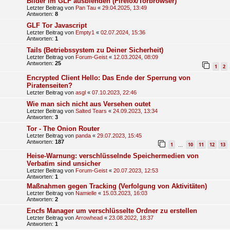
Bilder im GLF ausblenden (Firefox/Torbrowser)
Letzter Beitrag von
Pan Tau
«
29.04.2025, 13:49
Antworten:
8
GLF Tor Javascript
Letzter Beitrag von
Empty1
«
02.07.2024, 15:36
Antworten:
1
Tails (Betriebssystem zu Deiner Sicherheit)
Letzter Beitrag von
Forum-Geist
«
12.03.2024, 08:09
Antworten:
25
1
2
Encrypted Client Hello: Das Ende der Sperrung von
Piratenseiten?
Letzter Beitrag von
asgl
«
07.10.2023, 22:46
Wie man sich nicht aus Versehen outet
Letzter Beitrag von
Salted Tears
«
24.09.2023, 13:34
Antworten:
3
Tor - The Onion Router
Letzter Beitrag von
panda
«
29.07.2023, 15:45
Antworten:
187
1
10
11
12
13
…
Heise-Warnung: verschlüsselnde Speichermedien von
Verbatim sind unsicher
Letzter Beitrag von
Forum-Geist
«
20.07.2023, 12:53
Antworten:
1
Maßnahmen gegen Tracking (Verfolgung von Aktivitäten)
Letzter Beitrag von
Namielle
«
15.03.2023, 16:03
Antworten:
2
Encfs Manager um verschlüsselte Ordner zu erstellen
Letzter Beitrag von
Arrowhead
«
23.08.2022, 18:37
Antworten:
1