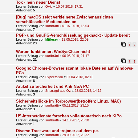
Tox - nein neuer Dienst
Letzter Beitrag von
Ovid
«
10.07.2018, 17:31
Antworten:
5
[Bug] macOS zeigt verkleinerte Zwischenansichten
verschlüsselter Mediendaten an
Letzter Beitrag von
surfbrätti
«
01.07.2018, 13:04
Antworten:
7
PGP- und GnuPG-Verschlüsselung geknackt - Update bereit
Letzter Beitrag von
Mitleser
«
19.05.2018, 22:09
Antworten:
23
1
2
Warum funktioniert WinSysClean nicht
Letzter Beitrag von
surfbrätti
«
06.05.2018, 21:17
Antworten:
21
1
2
Google: Chrome-Browser scannt lokale Dateien auf Windows-
PCs
Letzter Beitrag von
Expectation
«
07.04.2018, 02:16
Antworten:
8
Artikel zu Sicherheit und Anti NSA PC
Letzter Beitrag von
Smaragd aus Oz
«
23.03.2018, 14:12
Antworten:
3
Sicherheitslücke im Torbrowser(betroffen: Linux, MAC)
Letzter Beitrag von
surfbrätti
«
05.11.2017, 23:15
Antworten:
3
US-Internetdienste forschen vollautomatisch nach KiPo
Letzter Beitrag von
surfbrätti
«
14.10.2017, 23:30
Antworten:
1
Diverse Trackware und trojaner auf dem pc.
Letzter Beitrag von
surfbrätti
«
29.09.2017, 20:32