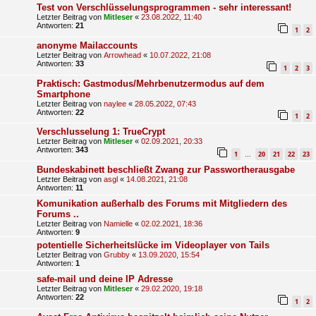
Test von Verschlüsselungsprogrammen - sehr interessant!
Letzter Beitrag von
Mitleser
«
23.08.2022, 11:40
Antworten:
21
1
2
anonyme Mailaccounts
Letzter Beitrag von
Arrowhead
«
10.07.2022, 21:08
Antworten:
33
1
2
3
Praktisch: Gastmodus/Mehrbenutzermodus auf dem
Smartphone
Letzter Beitrag von
naylee
«
28.05.2022, 07:43
Antworten:
22
1
2
Verschlusselung 1: TrueCrypt
Letzter Beitrag von
Mitleser
«
02.09.2021, 20:33
Antworten:
343
1
20
21
22
23
…
Bundeskabinett beschließt Zwang zur Passwortherausgabe
Letzter Beitrag von
asgl
«
14.08.2021, 21:08
Antworten:
11
Komunikation außerhalb des Forums mit Mitgliedern des
Forums ..
Letzter Beitrag von
Namielle
«
02.02.2021, 18:36
Antworten:
9
potentielle Sicherheitslücke im Videoplayer von Tails
Letzter Beitrag von
Grubby
«
13.09.2020, 15:54
Antworten:
1
safe-mail und deine IP Adresse
Letzter Beitrag von
Mitleser
«
29.02.2020, 19:18
Antworten:
22
1
2