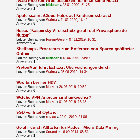
Avast Free Antivirus bespitzelt heimlich seine Nutzer
Letzter Beitrag von
Mitleser
«
28.01.2020, 21:25
Antworten:
1
Apple scannt iCloud-Fotos auf Kindesmissbrauch
Letzter Beitrag von
Wallma
«
11.01.2020, 18:40
Antworten:
5
Heise: "Kaspersky-Virenschutz gefährdet Privatsphäre der
Nutzer"
Letzter Beitrag von
Forum-Geist
«
07.11.2019, 10:31
Antworten:
4
Shellbags - Programm zum Entfernen von Spuren geöffneter
Ordner
Letzter Beitrag von
Mitleser
«
13.06.2019, 23:09
Antworten:
1
ProtonMail führt Echtzeit-Überwachungen durch
Letzter Beitrag von
Wallma
«
05.06.2019, 19:34
Was tun bei ner HD?
Letzter Beitrag von
Matze
«
26.03.2019, 10:52
Antworten:
6
Welche VPN-Anbieter sind unkoscher?
Letzter Beitrag von
Matze
«
01.03.2019, 13:48
Antworten:
6
SSD vs. Intel Optane
Letzter Beitrag von
naylee
«
20.01.2019, 21:06
Gefahr durch Altlasten für Pädos - Micro-Data-Mining
Letzter Beitrag von
Sprandi
«
16.09.2018, 08:54
Antworten:
1