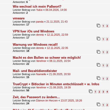
Antworten:
6
Wie wechsel ich mein Paßwort?
Letzter Beitrag von
Yukio
«
06.04.2026, 14:00
Antworten:
2
vmware
Letzter Beitrag von
panda
«
21.11.2025, 21:43
Antworten:
17
1
2
VPN fuer iOs und Windows
Letzter Beitrag von
dennis
«
12.11.2025, 22:59
Antworten:
17
1
2
Warnung vor Windows recall!
Letzter Beitrag von
dennis
«
12.11.2025, 22:35
Antworten:
18
1
2
Macht es den Bullen so schwer wie möglich!
Letzter Beitrag von
Verehrer
«
08.11.2025, 16:54
Antworten:
22
1
2
Mail- und Bezahldienstleister
Letzter Beitrag von
Namielle
«
21.09.2025, 20:50
Antworten:
15
1
2
TrueCrypt + Bitlocker in Minuten entschlüsselt + w. Infos
Letzter Beitrag von
Verehrer
«
21.08.2025, 19:39
Antworten:
56
1
2
3
4
Zeit, das Passwort zu ändern...
Letzter Beitrag von
Dämon im Herzen
«
13.07.2025, 19:26
Antworten:
24
1
2