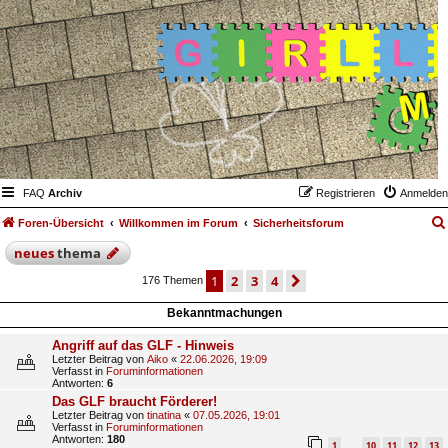
FAQ
Archiv
Registrieren
Anmelden
Foren-Übersicht
Willkommen im Forum
Sicherheitsforum
neues
thema
1
2
3
4
nächste
176 Themen
Bekanntmachungen
Angriff auf das GLF - Hinweis
Letzter Beitrag von
Aiko
«
22.06.2026, 19:09
Verfasst in
Foruminformationen
Antworten:
6
Das GLF braucht Förderer!
Letzter Beitrag von
tinatina
«
07.05.2026, 19:01
Verfasst in
Foruminformationen
Antworten:
180
1
10
11
12
13
…