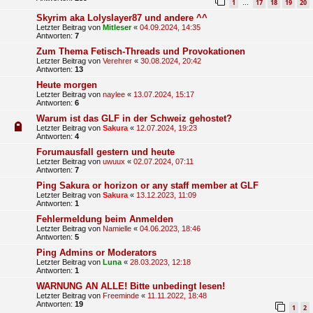
1
17
18
19
20
…
Skyrim aka Lolyslayer87 und andere ^^
Letzter Beitrag von
Mitleser
«
04.09.2024, 14:35
Antworten:
7
Zum Thema Fetisch-Threads und Provokationen
Letzter Beitrag von
Verehrer
«
30.08.2024, 20:42
Antworten:
13
Heute morgen
Letzter Beitrag von
naylee
«
13.07.2024, 15:17
Antworten:
6
Warum ist das GLF in der Schweiz gehostet?
Letzter Beitrag von
Sakura
«
12.07.2024, 19:23
Antworten:
4
Forumausfall gestern und heute
Letzter Beitrag von
uwuux
«
02.07.2024, 07:11
Antworten:
7
Ping Sakura or horizon or any staff member at GLF
Letzter Beitrag von
Sakura
«
13.12.2023, 11:09
Antworten:
1
Fehlermeldung beim Anmelden
Letzter Beitrag von
Namielle
«
04.06.2023, 18:46
Antworten:
5
Ping Admins or Moderators
Letzter Beitrag von
Luna
«
28.03.2023, 12:18
Antworten:
1
WARNUNG AN ALLE! Bitte unbedingt lesen!
Letzter Beitrag von
Freeminde
«
11.11.2022, 18:48
Antworten:
19
1
2