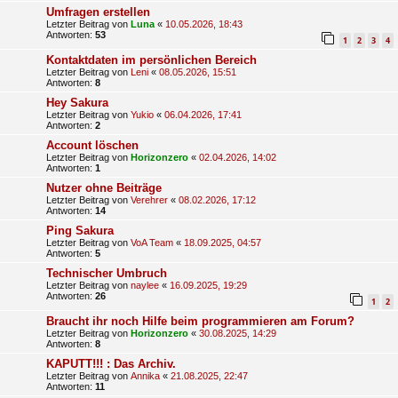
Umfragen erstellen
Letzter Beitrag von
Luna
«
10.05.2026, 18:43
Antworten:
53
1
2
3
4
Kontaktdaten im persönlichen Bereich
Letzter Beitrag von
Leni
«
08.05.2026, 15:51
Antworten:
8
Hey Sakura
Letzter Beitrag von
Yukio
«
06.04.2026, 17:41
Antworten:
2
Account löschen
Letzter Beitrag von
Horizonzero
«
02.04.2026, 14:02
Antworten:
1
Nutzer ohne Beiträge
Letzter Beitrag von
Verehrer
«
08.02.2026, 17:12
Antworten:
14
Ping Sakura
Letzter Beitrag von
VoA Team
«
18.09.2025, 04:57
Antworten:
5
Technischer Umbruch
Letzter Beitrag von
naylee
«
16.09.2025, 19:29
Antworten:
26
1
2
Braucht ihr noch Hilfe beim programmieren am Forum?
Letzter Beitrag von
Horizonzero
«
30.08.2025, 14:29
Antworten:
8
KAPUTT!!! : Das Archiv.
Letzter Beitrag von
Annika
«
21.08.2025, 22:47
Antworten:
11