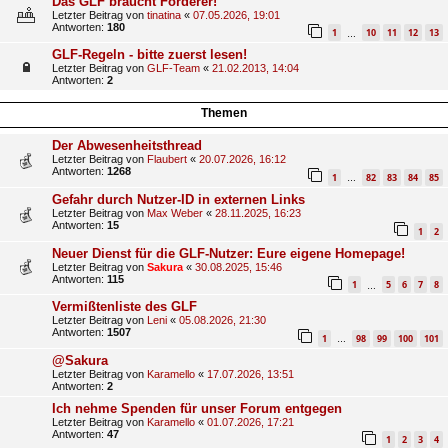
Das GLF braucht Förderer!
Letzter Beitrag von
tinatina
«
07.05.2026, 19:01
Antworten:
180
1
10
11
12
13
…
GLF-Regeln - bitte zuerst lesen!
Letzter Beitrag von
GLF-Team
«
21.02.2013, 14:04
Antworten:
2
Themen
Der Abwesenheitsthread
Letzter Beitrag von
Flaubert
«
20.07.2026, 16:12
Antworten:
1268
1
82
83
84
85
…
Gefahr durch Nutzer-ID in externen Links
Letzter Beitrag von
Max Weber
«
28.11.2025, 16:23
Antworten:
15
1
2
Neuer Dienst für die GLF-Nutzer: Eure eigene Homepage!
Letzter Beitrag von
Sakura
«
30.08.2025, 15:46
Antworten:
115
1
5
6
7
8
…
Vermißtenliste des GLF
Letzter Beitrag von
Leni
«
05.08.2026, 21:30
Antworten:
1507
1
98
99
100
101
…
@Sakura
Letzter Beitrag von
Karamello
«
17.07.2026, 13:51
Antworten:
2
Ich nehme Spenden für unser Forum entgegen
Letzter Beitrag von
Karamello
«
01.07.2026, 17:21
Antworten:
47
1
2
3
4