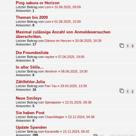
Ping sakura or Horizon
Letzter Beitrag von
Leni
«
10.08.2025, 09:09
Antworten:
1
Themen bis 2009
Letzter Beitrag von
Leni
«
01.08.2025, 10:09
Antworten:
8
Maximal zulässige Anzahl von Anmeldeversuchen
überschritten.
Letzter Beitrag von
Dämon im Herzen
«
20.06.2025, 18:39
Antworten:
17
1
2
Die Freundesliste
Letzter Beitrag von
naylee
«
07.06.2025, 19:05
Antworten:
5
In aller Stille...
Letzter Beitrag von
Verehrer
«
06.06.2025, 19:30
Antworten:
8
Zählfehler-Julia
Letzter Beitrag von
Pan Tau
«
29.04.2025, 13:39
Antworten:
16
1
2
Neue Smileys
Letzter Beitrag von
Spinatpeter
«
22.01.2025, 09:38
Antworten:
5
Sie haben Post
Letzter Beitrag von
ChaosMagier
«
23.12.2024, 04:38
Antworten:
8
Update Spenden
Letzter Beitrag von
Karamello
«
15.12.2024, 06:42
Antworten:
289