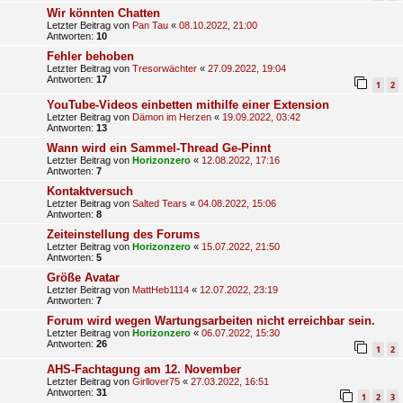
Wir könnten Chatten
Letzter Beitrag von
Pan Tau
«
08.10.2022, 21:00
Antworten:
10
Fehler behoben
Letzter Beitrag von
Tresorwächter
«
27.09.2022, 19:04
Antworten:
17
1
2
YouTube-Videos einbetten mithilfe einer Extension
Letzter Beitrag von
Dämon im Herzen
«
19.09.2022, 03:42
Antworten:
13
Wann wird ein Sammel-Thread Ge-Pinnt
Letzter Beitrag von
Horizonzero
«
12.08.2022, 17:16
Antworten:
7
Kontaktversuch
Letzter Beitrag von
Salted Tears
«
04.08.2022, 15:06
Antworten:
8
Zeiteinstellung des Forums
Letzter Beitrag von
Horizonzero
«
15.07.2022, 21:50
Antworten:
5
Größe Avatar
Letzter Beitrag von
MattHeb1114
«
12.07.2022, 23:19
Antworten:
7
Forum wird wegen Wartungsarbeiten nicht erreichbar sein.
Letzter Beitrag von
Horizonzero
«
06.07.2022, 15:30
Antworten:
26
1
2
AHS-Fachtagung am 12. November
Letzter Beitrag von
Girllover75
«
27.03.2022, 16:51
Antworten:
31
1
2
3