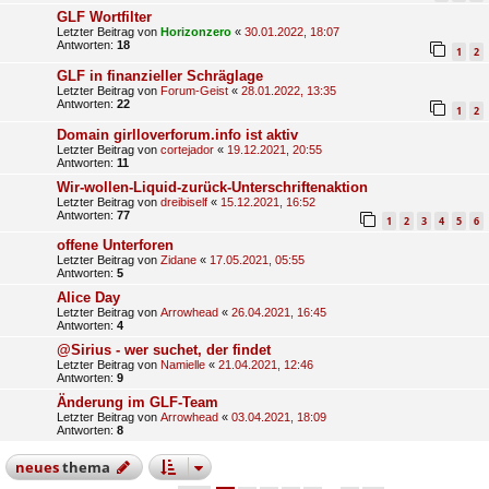
GLF Wortfilter
Letzter Beitrag von
Horizonzero
«
30.01.2022, 18:07
Antworten:
18
1
2
GLF in finanzieller Schräglage
Letzter Beitrag von
Forum-Geist
«
28.01.2022, 13:35
Antworten:
22
1
2
Domain girlloverforum.info ist aktiv
Letzter Beitrag von
cortejador
«
19.12.2021, 20:55
Antworten:
11
Wir-wollen-Liquid-zurück-Unterschriftenaktion
Letzter Beitrag von
dreibiself
«
15.12.2021, 16:52
Antworten:
77
1
2
3
4
5
6
offene Unterforen
Letzter Beitrag von
Zidane
«
17.05.2021, 05:55
Antworten:
5
Alice Day
Letzter Beitrag von
Arrowhead
«
26.04.2021, 16:45
Antworten:
4
@Sirius - wer suchet, der findet
Letzter Beitrag von
Namielle
«
21.04.2021, 12:46
Antworten:
9
Änderung im GLF-Team
Letzter Beitrag von
Arrowhead
«
03.04.2021, 18:09
Antworten:
8
neues
thema