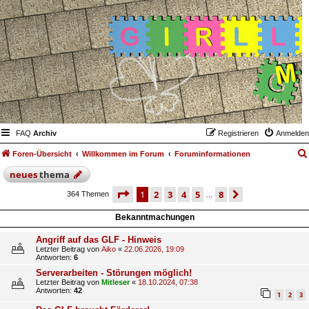
FAQ
Archiv
Registrieren
Anmelden
Foren-Übersicht
Willkommen im Forum
Foruminformationen
neues
thema
seite
1 von 8
1
2
3
4
5
8
nächste
364 Themen
…
Bekanntmachungen
Angriff auf das GLF - Hinweis
Letzter Beitrag von
Aiko
«
22.06.2026, 19:09
Antworten:
6
Serverarbeiten - Störungen möglich!
Letzter Beitrag von
Mitleser
«
18.10.2024, 07:38
Antworten:
42
1
2
3