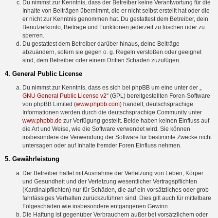
Du nimmst zur Kenntnis, dass der Betreiber keine Verantwortung für die
Inhalte von Beiträgen übernimmt, die er nicht selbst erstellt hat oder die
er nicht zur Kenntnis genommen hat. Du gestattest dem Betreiber, dein
Benutzerkonto, Beiträge und Funktionen jederzeit zu löschen oder zu
sperren.
Du gestattest dem Betreiber darüber hinaus, deine Beiträge
abzuändern, sofern sie gegen o. g. Regeln verstoßen oder geeignet
sind, dem Betreiber oder einem Dritten Schaden zuzufügen.
4. General Public License
Du nimmst zur Kenntnis, dass es sich bei phpBB um eine unter der „
GNU General Public License v2
“ (GPL) bereitgestellten Foren-Software
von phpBB Limited (
www.phpbb.com
) handelt; deutschsprachige
Informationen werden durch die deutschsprachige Community unter
www.phpbb.de
zur Verfügung gestellt. Beide haben keinen Einfluss auf
die Art und Weise, wie die Software verwendet wird. Sie können
insbesondere die Verwendung der Software für bestimmte Zwecke nicht
untersagen oder auf Inhalte fremder Foren Einfluss nehmen.
5. Gewährleistung
Der Betreiber haftet mit Ausnahme der Verletzung von Leben, Körper
und Gesundheit und der Verletzung wesentlicher Vertragspflichten
(Kardinalpflichten) nur für Schäden, die auf ein vorsätzliches oder grob
fahrlässiges Verhalten zurückzuführen sind. Dies gilt auch für mittelbare
Folgeschäden wie insbesondere entgangenen Gewinn.
Die Haftung ist gegenüber Verbrauchern außer bei vorsätzlichem oder