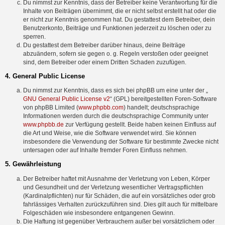
Du nimmst zur Kenntnis, dass der Betreiber keine Verantwortung für die
Inhalte von Beiträgen übernimmt, die er nicht selbst erstellt hat oder die
er nicht zur Kenntnis genommen hat. Du gestattest dem Betreiber, dein
Benutzerkonto, Beiträge und Funktionen jederzeit zu löschen oder zu
sperren.
Du gestattest dem Betreiber darüber hinaus, deine Beiträge
abzuändern, sofern sie gegen o. g. Regeln verstoßen oder geeignet
sind, dem Betreiber oder einem Dritten Schaden zuzufügen.
4. General Public License
Du nimmst zur Kenntnis, dass es sich bei phpBB um eine unter der „
GNU General Public License v2
“ (GPL) bereitgestellten Foren-Software
von phpBB Limited (
www.phpbb.com
) handelt; deutschsprachige
Informationen werden durch die deutschsprachige Community unter
www.phpbb.de
zur Verfügung gestellt. Beide haben keinen Einfluss auf
die Art und Weise, wie die Software verwendet wird. Sie können
insbesondere die Verwendung der Software für bestimmte Zwecke nicht
untersagen oder auf Inhalte fremder Foren Einfluss nehmen.
5. Gewährleistung
Der Betreiber haftet mit Ausnahme der Verletzung von Leben, Körper
und Gesundheit und der Verletzung wesentlicher Vertragspflichten
(Kardinalpflichten) nur für Schäden, die auf ein vorsätzliches oder grob
fahrlässiges Verhalten zurückzuführen sind. Dies gilt auch für mittelbare
Folgeschäden wie insbesondere entgangenen Gewinn.
Die Haftung ist gegenüber Verbrauchern außer bei vorsätzlichem oder