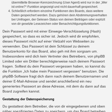
übermittelte Browser-Kennzeichnung (User Agent) wird nur in der „Wer
ist online?“-Funktion angezeigt und nicht dauerhaft gespeichert.
Schließlich erfordern einzelne Funktionen des Boards, dass weitere
Daten gespeichert werden. Dazu gehören dein Abstimmungsverhalten
bei Umfragen, der Gelesen-Status von deinen Beiträgen oder explizit
von dir gesetzte Lesezeichen oder Benachrichtigungsfunktionen.
Dein Passwort wird mit einer Einwege-Verschlüsselung (Hash)
gespeichert, so dass es sicher ist. Jedoch wird dir empfohlen,
dieses Passwort nicht auf einer Vielzahl von Webseiten zu
verwenden. Das Passwort ist dein Schlüssel zu deinem
Benutzerkonto für das Board, also geh mit ihm sorgsam um.
Insbesondere wird dich kein Vertreter des Betreibers, von phpBB
Limited oder ein Dritter berechtigterweise nach deinem Passwort
fragen. Solltest du dein Passwort vergessen haben, so kannst du
die Funktion „Ich habe mein Passwort vergessen“ benutzen. Die
phpBB-Software fragt dich dann nach deinem Benutzernamen und
deiner E-Mail-Adresse und sendet anschließend ein neu
generiertes Passwort an diese Adresse, mit dem du dann auf das
Board zugreifen kannst.
Gestattung der Datenspeicherung
Du gestattest dem Betreiber, die von dir eingegebenen und oben
näher spezifizierten Daten zu speichern, um das Board betreiben