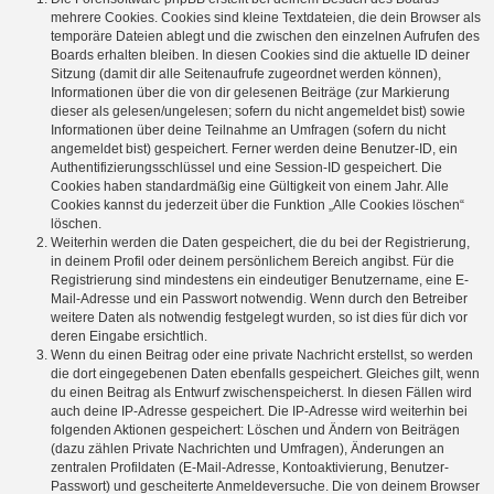
mehrere Cookies. Cookies sind kleine Textdateien, die dein Browser als
temporäre Dateien ablegt und die zwischen den einzelnen Aufrufen des
Boards erhalten bleiben. In diesen Cookies sind die aktuelle ID deiner
Sitzung (damit dir alle Seitenaufrufe zugeordnet werden können),
Informationen über die von dir gelesenen Beiträge (zur Markierung
dieser als gelesen/ungelesen; sofern du nicht angemeldet bist) sowie
Informationen über deine Teilnahme an Umfragen (sofern du nicht
angemeldet bist) gespeichert. Ferner werden deine Benutzer-ID, ein
Authentifizierungsschlüssel und eine Session-ID gespeichert. Die
Cookies haben standardmäßig eine Gültigkeit von einem Jahr. Alle
Cookies kannst du jederzeit über die Funktion „Alle Cookies löschen“
löschen.
Weiterhin werden die Daten gespeichert, die du bei der Registrierung,
in deinem Profil oder deinem persönlichem Bereich angibst. Für die
Registrierung sind mindestens ein eindeutiger Benutzername, eine E-
Mail-Adresse und ein Passwort notwendig. Wenn durch den Betreiber
weitere Daten als notwendig festgelegt wurden, so ist dies für dich vor
deren Eingabe ersichtlich.
Wenn du einen Beitrag oder eine private Nachricht erstellst, so werden
die dort eingegebenen Daten ebenfalls gespeichert. Gleiches gilt, wenn
du einen Beitrag als Entwurf zwischenspeicherst. In diesen Fällen wird
auch deine IP-Adresse gespeichert. Die IP-Adresse wird weiterhin bei
folgenden Aktionen gespeichert: Löschen und Ändern von Beiträgen
(dazu zählen Private Nachrichten und Umfragen), Änderungen an
zentralen Profildaten (E-Mail-Adresse, Kontoaktivierung, Benutzer-
Passwort) und gescheiterte Anmeldeversuche. Die von deinem Browser