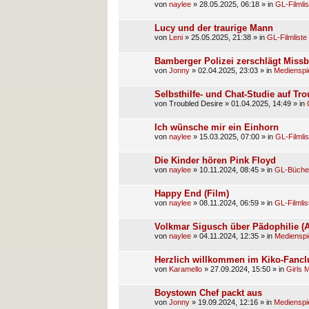
von
naylee
»
28.05.2025, 06:18
» in
GL-Filmlis
Lucy und der traurige Mann
von
Leni
»
25.05.2025, 21:38
» in
GL-Filmliste
Bamberger Polizei zerschlägt Missb
von
Jonny
»
02.04.2025, 23:03
» in
Medienspi
Selbsthilfe- und Chat-Studie auf Tr
von
Troubled Desire
»
01.04.2025, 14:49
» in
Ich wünsche mir ein Einhorn
von
naylee
»
15.03.2025, 07:00
» in
GL-Filmlis
Die Kinder hören Pink Floyd
von
naylee
»
10.11.2024, 08:45
» in
GL-Bücher
Happy End (Film)
von
naylee
»
08.11.2024, 06:59
» in
GL-Filmlis
Volkmar Sigusch über Pädophilie (Ar
von
naylee
»
04.11.2024, 12:35
» in
Medienspi
Herzlich willkommen im Kiko-Fancl
von
Karamello
»
27.09.2024, 15:50
» in
Girls 
Boystown Chef packt aus
von
Jonny
»
19.09.2024, 12:16
» in
Medienspi