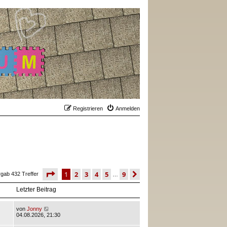
Registrieren
Anmelden
seite
1 von 9
1
2
3
4
5
9
nächste
rgab 432 Treffer
…
Letzter Beitrag
von
Jonny
04.08.2026, 21:30