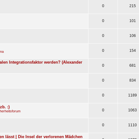
0
215
0
101
0
106
0
154
ena
len Integrationsfaktor werden? (Alexander
0
681
0
834
0
1189
b. :)
0
1063
herheitsforum
0
1110
n lässt | Die Insel der verlorenen Mädchen