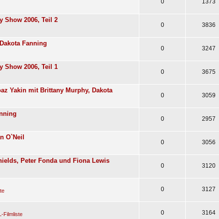
0
1373
y Show 2006, Teil 2
0
3836
 Dakota Fanning
0
3247
y Show 2006, Teil 1
0
3675
az Yakin mit Brittany Murphy, Dakota
0
3059
anning
0
2957
n O`Neil
0
3056
ields, Peter Fonda und Fiona Lewis
0
3120
0
3127
te
0
3164
-Filmliste