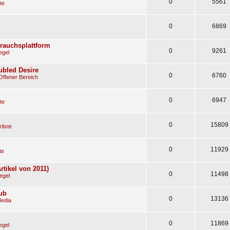
0
5561
te
0
6869
rauchsplattform
0
9261
egel
oubled Desire
0
6760
Offener Bereich
0
6947
te
0
15809
liste
0
11929
te
tikel von 2011)
0
11498
egel
ub
0
13136
Media
0
11869
egel