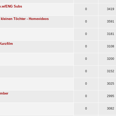
nke.w/ENG Subs
0
3419
re kleinen Töchter - Homevideos
0
3591
0
3181
Kurzfilm
0
3108
0
3200
0
3152
0
3025
Amber
0
2995
0
3082