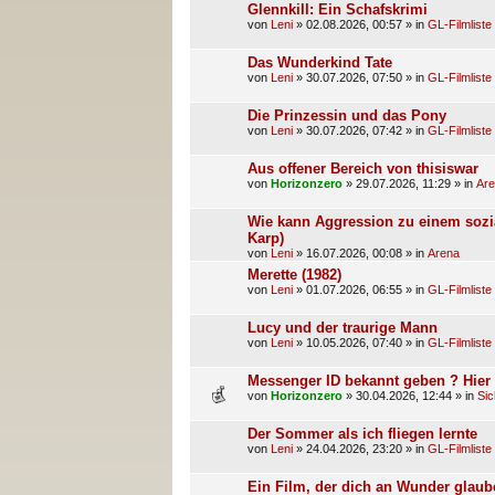
Glennkill: Ein Schafskrimi
von
Leni
»
02.08.2026, 00:57
» in
GL-Filmliste
Das Wunderkind Tate
von
Leni
»
30.07.2026, 07:50
» in
GL-Filmliste
Die Prinzessin und das Pony
von
Leni
»
30.07.2026, 07:42
» in
GL-Filmliste
Aus offener Bereich von thisiswar
von
Horizonzero
»
29.07.2026, 11:29
» in
Ar
Wie kann Aggression zu einem sozia
Karp)
von
Leni
»
16.07.2026, 00:08
» in
Arena
Merette (1982)
von
Leni
»
01.07.2026, 06:55
» in
GL-Filmliste
Lucy und der traurige Mann
von
Leni
»
10.05.2026, 07:40
» in
GL-Filmliste
Messenger ID bekannt geben ? Hier z
von
Horizonzero
»
30.04.2026, 12:44
» in
Sic
Der Sommer als ich fliegen lernte
von
Leni
»
24.04.2026, 23:20
» in
GL-Filmliste
Ein Film, der dich an Wunder glaube