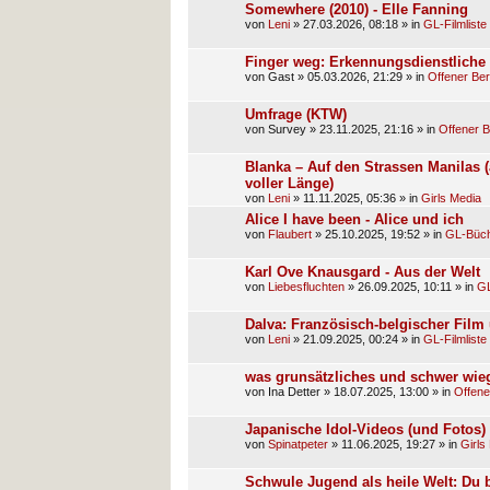
Somewhere (2010) - Elle Fanning
von
Leni
»
27.03.2026, 08:18
» in
GL-Filmliste
Finger weg: Erkennungsdienstlich
von
Gast
»
05.03.2026, 21:29
» in
Offener Ber
Umfrage (KTW)
von
Survey
»
23.11.2025, 21:16
» in
Offener B
Blanka – Auf den Strassen Manilas 
voller Länge)
von
Leni
»
11.11.2025, 05:36
» in
Girls Media
Alice I have been - Alice und ich
von
Flaubert
»
25.10.2025, 19:52
» in
GL-Büch
Karl Ove Knausgard - Aus der Welt
von
Liebesfluchten
»
26.09.2025, 10:11
» in
GL
Dalva: Französisch-belgischer Film 
von
Leni
»
21.09.2025, 00:24
» in
GL-Filmliste
was grunsätzliches und schwer wi
von
Ina Detter
»
18.07.2025, 13:00
» in
Offene
Japanische Idol-Videos (und Fotos)
von
Spinatpeter
»
11.06.2025, 19:27
» in
Girls
Schwule Jugend als heile Welt: Du bi