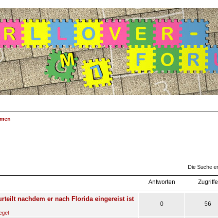
emen
suche
Die Suche e
Antworten
Zugriffe
rteilt nachdem er nach Florida eingereist ist
0
56
egel