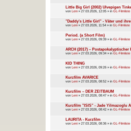
Little Big Girl (2002) Ulvepigen Ti
von
Leni
»
27.03.2026, 12:05
» in
GL-Filmliste
"Daddy's Little Girl" - Väter und ih
von
Leni
»
27.03.2026, 11:54
» in
GL-Filmliste
Period. (a Short Film)
von
Leni
»
27.03.2026, 09:39
» in
GL-Filmliste
ARCH (2017) – Postapokalyptischer 
von
Leni
»
27.03.2026, 09:34
» in
GL-Filmliste
KID THING
von
Leni
»
27.03.2026, 09:26
» in
GL-Filmliste
Kurzfilm AVARICE
von
Leni
»
27.03.2026, 08:52
» in
GL-Filmliste
Kurzfilm – DER ZEITBAUM
von
Leni
»
27.03.2026, 08:47
» in
GL-Filmliste
Kurzfilm "ISIS" - Jade Yilmazoglu 
von
Leni
»
27.03.2026, 08:42
» in
GL-Filmliste
LAURITA - Kurzfilm
von
Leni
»
27.03.2026, 08:36
» in
GL-Filmliste