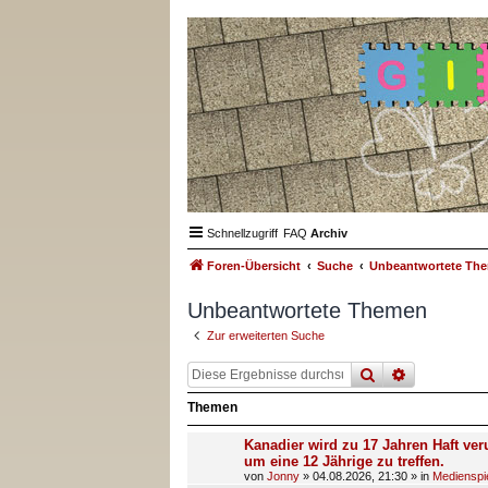
Schnellzugriff
FAQ
Archiv
Foren-Übersicht
Suche
Unbeantwortete Th
Unbeantwortete Themen
Zur erweiterten Suche
suche
erweiterte
Themen
Kanadier wird zu 17 Jahren Haft veru
um eine 12 Jährige zu treffen.
von
Jonny
»
04.08.2026, 21:30
» in
Medienspi