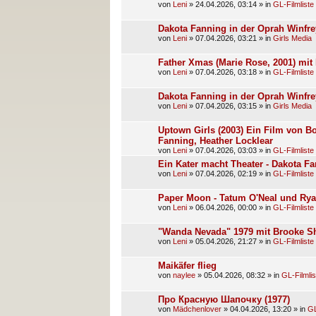
von
Leni
»
24.04.2026, 03:14
» in
GL-Filmliste
Dakota Fanning in der Oprah Winfre
von
Leni
»
07.04.2026, 03:21
» in
Girls Media
Father Xmas (Marie Rose, 2001) mit
von
Leni
»
07.04.2026, 03:18
» in
GL-Filmliste
Dakota Fanning in der Oprah Winfre
von
Leni
»
07.04.2026, 03:15
» in
Girls Media
Uptown Girls (2003) Ein Film von Bo
Fanning, Heather Locklear
von
Leni
»
07.04.2026, 03:03
» in
GL-Filmliste
Ein Kater macht Theater - Dakota F
von
Leni
»
07.04.2026, 02:19
» in
GL-Filmliste
Paper Moon - Tatum O'Neal und Rya
von
Leni
»
06.04.2026, 00:00
» in
GL-Filmliste
"Wanda Nevada" 1979 mit Brooke Sh
von
Leni
»
05.04.2026, 21:27
» in
GL-Filmliste
Maikäfer flieg
von
naylee
»
05.04.2026, 08:32
» in
GL-Filmlis
Про Красную Шапочку (1977)
von
Mädchenlover
»
04.04.2026, 13:20
» in
GL