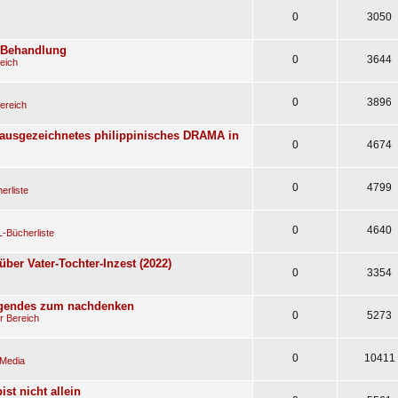
0
3050
e Behandlung
0
3644
eich
0
3896
ereich
(ausgezeichnetes philippinisches DRAMA in
0
4674
0
4799
erliste
0
4640
-Bücherliste
über Vater-Tochter-Inzest (2022)
0
3354
egendes zum nachdenken
0
5273
r Bereich
0
10411
 Media
st nicht allein