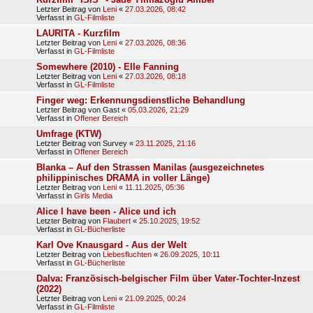
Letzter Beitrag von
Leni
«
27.03.2026, 08:42
Verfasst in
GL-Filmliste
LAURITA - Kurzfilm
Letzter Beitrag von
Leni
«
27.03.2026, 08:36
Verfasst in
GL-Filmliste
Somewhere (2010) - Elle Fanning
Letzter Beitrag von
Leni
«
27.03.2026, 08:18
Verfasst in
GL-Filmliste
Finger weg: Erkennungsdienstliche Behandlung
Letzter Beitrag von
Gast
«
05.03.2026, 21:29
Verfasst in
Offener Bereich
Umfrage (KTW)
Letzter Beitrag von
Survey
«
23.11.2025, 21:16
Verfasst in
Offener Bereich
Blanka – Auf den Strassen Manilas (ausgezeichnetes
philippinisches DRAMA in voller Länge)
Letzter Beitrag von
Leni
«
11.11.2025, 05:36
Verfasst in
Girls Media
Alice I have been - Alice und ich
Letzter Beitrag von
Flaubert
«
25.10.2025, 19:52
Verfasst in
GL-Bücherliste
Karl Ove Knausgard - Aus der Welt
Letzter Beitrag von
Liebesfluchten
«
26.09.2025, 10:11
Verfasst in
GL-Bücherliste
Dalva: Französisch-belgischer Film über Vater-Tochter-Inzest
(2022)
Letzter Beitrag von
Leni
«
21.09.2025, 00:24
Verfasst in
GL-Filmliste