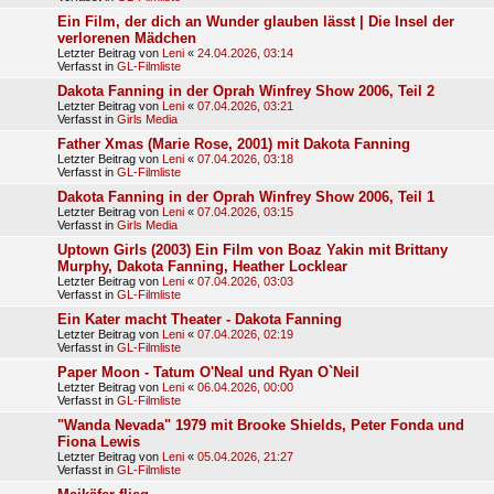
Ein Film, der dich an Wunder glauben lässt | Die Insel der
verlorenen Mädchen
Letzter Beitrag von
Leni
«
24.04.2026, 03:14
Verfasst in
GL-Filmliste
Dakota Fanning in der Oprah Winfrey Show 2006, Teil 2
Letzter Beitrag von
Leni
«
07.04.2026, 03:21
Verfasst in
Girls Media
Father Xmas (Marie Rose, 2001) mit Dakota Fanning
Letzter Beitrag von
Leni
«
07.04.2026, 03:18
Verfasst in
GL-Filmliste
Dakota Fanning in der Oprah Winfrey Show 2006, Teil 1
Letzter Beitrag von
Leni
«
07.04.2026, 03:15
Verfasst in
Girls Media
Uptown Girls (2003) Ein Film von Boaz Yakin mit Brittany
Murphy, Dakota Fanning, Heather Locklear
Letzter Beitrag von
Leni
«
07.04.2026, 03:03
Verfasst in
GL-Filmliste
Ein Kater macht Theater - Dakota Fanning
Letzter Beitrag von
Leni
«
07.04.2026, 02:19
Verfasst in
GL-Filmliste
Paper Moon - Tatum O'Neal und Ryan O`Neil
Letzter Beitrag von
Leni
«
06.04.2026, 00:00
Verfasst in
GL-Filmliste
"Wanda Nevada" 1979 mit Brooke Shields, Peter Fonda und
Fiona Lewis
Letzter Beitrag von
Leni
«
05.04.2026, 21:27
Verfasst in
GL-Filmliste