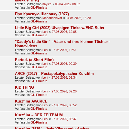
Maikäfer flieg
Letzter Beitrag von
naylee
«
05.04.2026, 08:32
Verfasst in
GL-Filmliste
Про Красную Шапочку (1977)
Letzter Beitrag von
Mädchenlover
«
04.04.2026, 13:20
Verfasst in
GL-Filmliste
Little Big Girl (2002) Ulvepigen Tinke.w/ENG Subs
Letzter Beitrag von
Leni
«
27.03.2026, 12:05
Verfasst in
GL-Filmliste
"Daddy's Little Girl" - Väter und ihre kleinen Töchter -
Homevideos
Letzter Beitrag von
Leni
«
27.03.2026, 11:54
Verfasst in
GL-Filmliste
Period. (a Short Film)
Letzter Beitrag von
Leni
«
27.03.2026, 09:39
Verfasst in
GL-Filmliste
ARCH (2017) – Postapokalyptischer Kurzfilm
Letzter Beitrag von
Leni
«
27.03.2026, 09:34
Verfasst in
GL-Filmliste
KID THING
Letzter Beitrag von
Leni
«
27.03.2026, 09:26
Verfasst in
GL-Filmliste
Kurzfilm AVARICE
Letzter Beitrag von
Leni
«
27.03.2026, 08:52
Verfasst in
GL-Filmliste
Kurzfilm – DER ZEITBAUM
Letzter Beitrag von
Leni
«
27.03.2026, 08:47
Verfasst in
GL-Filmliste
Kurzfilm "ISIS" - Jade Yilmazoglu Amber