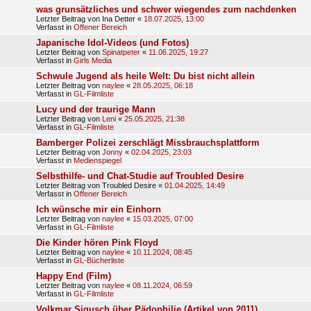
was grunsätzliches und schwer wiegendes zum nachdenken
Letzter Beitrag von
Ina Detter
«
18.07.2025, 13:00
Verfasst in
Offener Bereich
Japanische Idol-Videos (und Fotos)
Letzter Beitrag von
Spinatpeter
«
11.06.2025, 19:27
Verfasst in
Girls Media
Schwule Jugend als heile Welt: Du bist nicht allein
Letzter Beitrag von
naylee
«
28.05.2025, 06:18
Verfasst in
GL-Filmliste
Lucy und der traurige Mann
Letzter Beitrag von
Leni
«
25.05.2025, 21:38
Verfasst in
GL-Filmliste
Bamberger Polizei zerschlägt Missbrauchsplattform
Letzter Beitrag von
Jonny
«
02.04.2025, 23:03
Verfasst in
Medienspiegel
Selbsthilfe- und Chat-Studie auf Troubled Desire
Letzter Beitrag von
Troubled Desire
«
01.04.2025, 14:49
Verfasst in
Offener Bereich
Ich wünsche mir ein Einhorn
Letzter Beitrag von
naylee
«
15.03.2025, 07:00
Verfasst in
GL-Filmliste
Die Kinder hören Pink Floyd
Letzter Beitrag von
naylee
«
10.11.2024, 08:45
Verfasst in
GL-Bücherliste
Happy End (Film)
Letzter Beitrag von
naylee
«
08.11.2024, 06:59
Verfasst in
GL-Filmliste
Volkmar Sigusch über Pädophilie (Artikel von 2011)