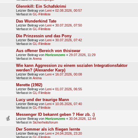
Glennkill: Ein Schafskrimi
Letzter Beitrag von
Leni
«
02.08.2026, 00:57
Verfasst in
GL-Filmliste
Das Wunderkind Tate
Letzter Beitrag von
Leni
«
30.07.2026, 07:50
Verfasst in
GL-Filmliste
Die Prinzessin und das Pony
Letzter Beitrag von
Leni
«
30.07.2026, 07:42
Verfasst in
GL-Filmliste
Aus offener Bereich von thisiswar
Letzter Beitrag von
Horizonzero
«
29.07.2026, 11:29
Verfasst in
Arena
Wie kann Aggression zu einem sozialen Integrationsfaktor
werden? (Alexander Karp)
Letzter Beitrag von
Leni
«
16.07.2026, 00:08
Verfasst in
Arena
Merette (1982)
Letzter Beitrag von
Leni
«
01.07.2026, 06:55
Verfasst in
GL-Filmliste
Lucy und der traurige Mann
Letzter Beitrag von
Leni
«
10.05.2026, 07:40
Verfasst in
GL-Filmliste
Messenger ID bekannt geben ? Hier zb. :)
Letzter Beitrag von
Horizonzero
«
30.04.2026, 12:44
Verfasst in
Sicherheitsforum
Der Sommer als ich fliegen lernte
Letzter Beitrag von
Leni
«
24.04.2026, 23:20
Verfasst in
GL-Filmliste