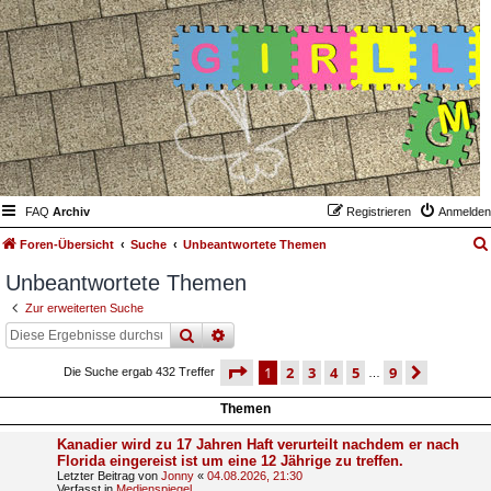
FAQ
Archiv
Registrieren
Anmelden
Foren-Übersicht
Suche
Unbeantwortete Themen
Unbeantwortete Themen
Zur erweiterten Suche
suche
erweiterte
suche
seite
1 von 9
1
2
3
4
5
9
nächst
Die Suche ergab 432 Treffer
…
Themen
Kanadier wird zu 17 Jahren Haft verurteilt nachdem er nach
Florida eingereist ist um eine 12 Jährige zu treffen.
Letzter Beitrag von
Jonny
«
04.08.2026, 21:30
Verfasst in
Medienspiegel