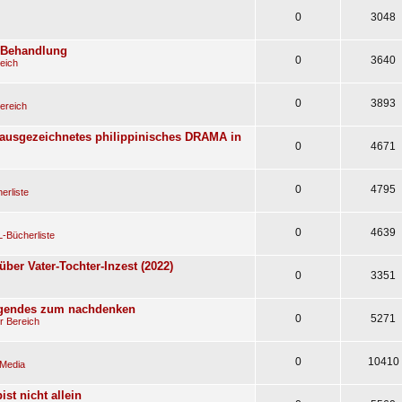
0
3048
e Behandlung
0
3640
eich
0
3893
ereich
(ausgezeichnetes philippinisches DRAMA in
0
4671
0
4795
erliste
0
4639
-Bücherliste
über Vater-Tochter-Inzest (2022)
0
3351
egendes zum nachdenken
0
5271
r Bereich
0
10410
 Media
st nicht allein