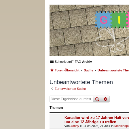
Schnellzugriff
FAQ
Archiv
Foren-Übersicht
Suche
Unbeantwortete Th
Unbeantwortete Themen
Zur erweiterten Suche
suche
erweiterte
Themen
Kanadier wird zu 17 Jahren Haft veru
um eine 12 Jährige zu treffen.
von
Jonny
»
04.08.2026, 21:30
» in
Medienspi