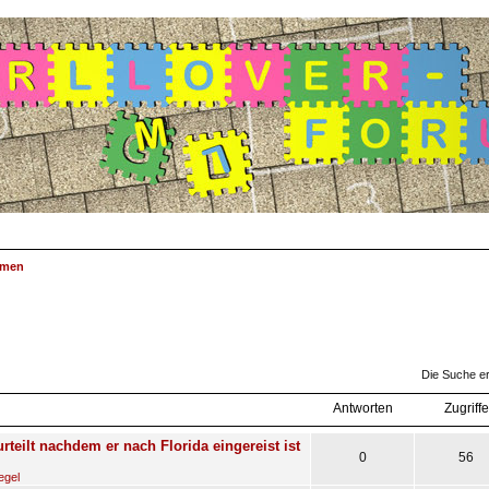
emen
suche
Die Suche e
Antworten
Zugriffe
rteilt nachdem er nach Florida eingereist ist
0
56
egel