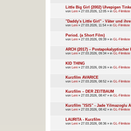
Little Big Girl (2002) Ulvepigen Ti
von
Leni
»
27.03.2026, 12:05
» in
GL-Filmliste
"Daddy's Little Girl" - Väter und ih
von
Leni
»
27.03.2026, 11:54
» in
GL-Filmliste
Period. (a Short Film)
von
Leni
»
27.03.2026, 09:39
» in
GL-Filmliste
ARCH (2017) – Postapokalyptischer 
von
Leni
»
27.03.2026, 09:34
» in
GL-Filmliste
KID THING
von
Leni
»
27.03.2026, 09:26
» in
GL-Filmliste
Kurzfilm AVARICE
von
Leni
»
27.03.2026, 08:52
» in
GL-Filmliste
Kurzfilm – DER ZEITBAUM
von
Leni
»
27.03.2026, 08:47
» in
GL-Filmliste
Kurzfilm "ISIS" - Jade Yilmazoglu 
von
Leni
»
27.03.2026, 08:42
» in
GL-Filmliste
LAURITA - Kurzfilm
von
Leni
»
27.03.2026, 08:36
» in
GL-Filmliste