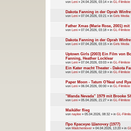
von
Leni
»
24.04.2026, 03:14
» in
GL-Filmliste
Dakota Fanning in der Oprah Winfre
von
Leni
»
07.04.2026, 03:21
» in
Girls Media
Father Xmas (Marie Rose, 2001) mit
von
Leni
»
07.04.2026, 03:18
» in
GL-Filmliste
Dakota Fanning in der Oprah Winfre
von
Leni
»
07.04.2026, 03:15
» in
Girls Media
Uptown Girls (2003) Ein Film von Bo
Fanning, Heather Locklear
von
Leni
»
07.04.2026, 03:03
» in
GL-Filmliste
Ein Kater macht Theater - Dakota F
von
Leni
»
07.04.2026, 02:19
» in
GL-Filmliste
Paper Moon - Tatum O'Neal und Rya
von
Leni
»
06.04.2026, 00:00
» in
GL-Filmliste
"Wanda Nevada" 1979 mit Brooke Sh
von
Leni
»
05.04.2026, 21:27
» in
GL-Filmliste
Maikäfer flieg
von
naylee
»
05.04.2026, 08:32
» in
GL-Filmlis
Про Красную Шапочку (1977)
von
Mädchenlover
»
04.04.2026, 13:20
» in
GL