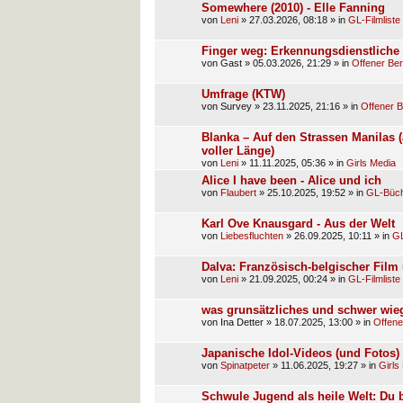
Somewhere (2010) - Elle Fanning
von
Leni
»
27.03.2026, 08:18
» in
GL-Filmliste
Finger weg: Erkennungsdienstlich
von
Gast
»
05.03.2026, 21:29
» in
Offener Ber
Umfrage (KTW)
von
Survey
»
23.11.2025, 21:16
» in
Offener B
Blanka – Auf den Strassen Manilas 
voller Länge)
von
Leni
»
11.11.2025, 05:36
» in
Girls Media
Alice I have been - Alice und ich
von
Flaubert
»
25.10.2025, 19:52
» in
GL-Büch
Karl Ove Knausgard - Aus der Welt
von
Liebesfluchten
»
26.09.2025, 10:11
» in
GL
Dalva: Französisch-belgischer Film 
von
Leni
»
21.09.2025, 00:24
» in
GL-Filmliste
was grunsätzliches und schwer wi
von
Ina Detter
»
18.07.2025, 13:00
» in
Offene
Japanische Idol-Videos (und Fotos)
von
Spinatpeter
»
11.06.2025, 19:27
» in
Girls
Schwule Jugend als heile Welt: Du bi