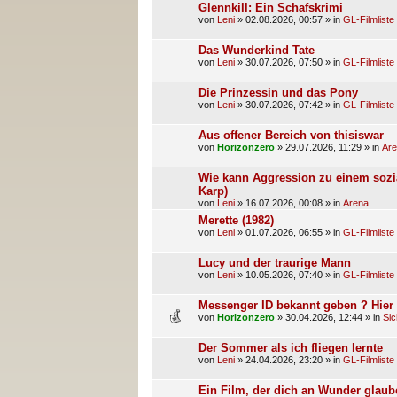
Glennkill: Ein Schafskrimi
von
Leni
»
02.08.2026, 00:57
» in
GL-Filmliste
Das Wunderkind Tate
von
Leni
»
30.07.2026, 07:50
» in
GL-Filmliste
Die Prinzessin und das Pony
von
Leni
»
30.07.2026, 07:42
» in
GL-Filmliste
Aus offener Bereich von thisiswar
von
Horizonzero
»
29.07.2026, 11:29
» in
Ar
Wie kann Aggression zu einem sozia
Karp)
von
Leni
»
16.07.2026, 00:08
» in
Arena
Merette (1982)
von
Leni
»
01.07.2026, 06:55
» in
GL-Filmliste
Lucy und der traurige Mann
von
Leni
»
10.05.2026, 07:40
» in
GL-Filmliste
Messenger ID bekannt geben ? Hier z
von
Horizonzero
»
30.04.2026, 12:44
» in
Sic
Der Sommer als ich fliegen lernte
von
Leni
»
24.04.2026, 23:20
» in
GL-Filmliste
Ein Film, der dich an Wunder glaube