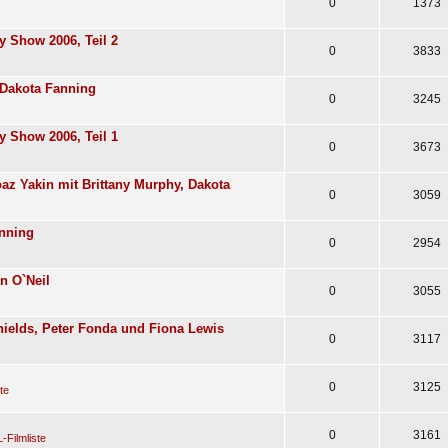
0
1373
y Show 2006, Teil 2
0
3833
 Dakota Fanning
0
3245
y Show 2006, Teil 1
0
3673
az Yakin mit Brittany Murphy, Dakota
0
3059
anning
0
2954
n O`Neil
0
3055
ields, Peter Fonda und Fiona Lewis
0
3117
0
3125
te
0
3161
-Filmliste