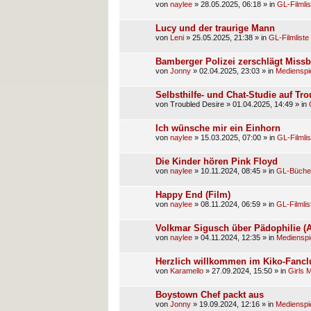
von
naylee
»
28.05.2025, 06:18
» in
GL-Filmlis
Lucy und der traurige Mann
von
Leni
»
25.05.2025, 21:38
» in
GL-Filmliste
Bamberger Polizei zerschlägt Missb
von
Jonny
»
02.04.2025, 23:03
» in
Medienspi
Selbsthilfe- und Chat-Studie auf Tr
von
Troubled Desire
»
01.04.2025, 14:49
» in
Ich wünsche mir ein Einhorn
von
naylee
»
15.03.2025, 07:00
» in
GL-Filmlis
Die Kinder hören Pink Floyd
von
naylee
»
10.11.2024, 08:45
» in
GL-Bücher
Happy End (Film)
von
naylee
»
08.11.2024, 06:59
» in
GL-Filmlis
Volkmar Sigusch über Pädophilie (Ar
von
naylee
»
04.11.2024, 12:35
» in
Medienspi
Herzlich willkommen im Kiko-Fancl
von
Karamello
»
27.09.2024, 15:50
» in
Girls 
Boystown Chef packt aus
von
Jonny
»
19.09.2024, 12:16
» in
Medienspi