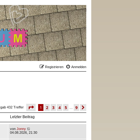
Registrieren
Anmelden
seite
1 von 9
1
2
3
4
5
9
nächste
rgab 432 Treffer
…
Letzter Beitrag
von
Jonny
04.08.2026, 21:30