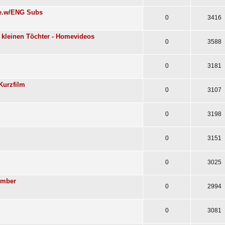
nke.w/ENG Subs
0
3416
re kleinen Töchter - Homevideos
0
3588
0
3181
Kurzfilm
0
3107
0
3198
0
3151
0
3025
Amber
0
2994
0
3081