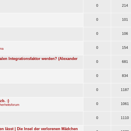
0
214
0
101
0
106
0
154
ena
len Integrationsfaktor werden? (Alexander
0
681
0
834
0
1187
b. :)
0
1061
herheitsforum
0
1110
n lässt | Die Insel der verlorenen Mädchen