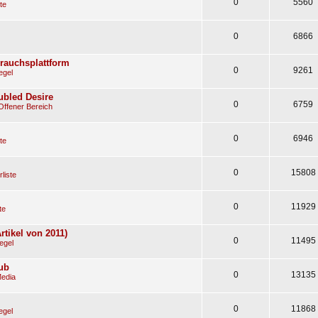
0
5560
te
0
6866
rauchsplattform
0
9261
egel
oubled Desire
0
6759
Offener Bereich
0
6946
te
0
15808
liste
0
11929
te
tikel von 2011)
0
11495
egel
ub
0
13135
Media
0
11868
egel