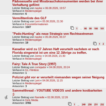
Pädosexuelle und Missbrauchskonsumenten werden bei ihrer
Verhaftung gefilmt
Letzter Beitrag von
naylee
«
06.08.2026, 19:57
Verfasst in
Medienspiegel
Antworten:
6
Vermißtenliste des GLF
Letzter Beitrag von
Leni
«
05.08.2026, 21:30
Verfasst in
Foruminformationen
Antworten:
1507
1
98
99
100
101
…
"Pedo-Hunting" als neue Strategie von Rechtsextremen
Letzter Beitrag von
naylee
«
05.08.2026, 05:37
Verfasst in
Medienspiegel
Antworten:
19
1
2
Kanadier wird zu 17 Jahren Haft verurteilt nachdem er nach
Florida eingereist ist um eine 12 Jährige zu treffen.
Letzter Beitrag von
Jonny
«
04.08.2026, 21:30
Verfasst in
Medienspiegel
Fairy: Tale A True Story (1997)
Letzter Beitrag von
cortejador
«
04.08.2026, 20:24
Verfasst in
GL-Filmliste
Antworten:
1
Polizist gibt vor er verurteilt niemanden wegen seiner Neigung
Letzter Beitrag von
Leni
«
04.08.2026, 11:15
Verfasst in
Medienspiegel
Antworten:
3
Sammelthread - YOUTUBE VIDEOS und andere kostbarkeiten
;)
Letzter Beitrag von
Namielle
«
02.08.2026, 12:26
Verfasst in
Girls Media
Antworten:
3765
1
249
250
251
252
…