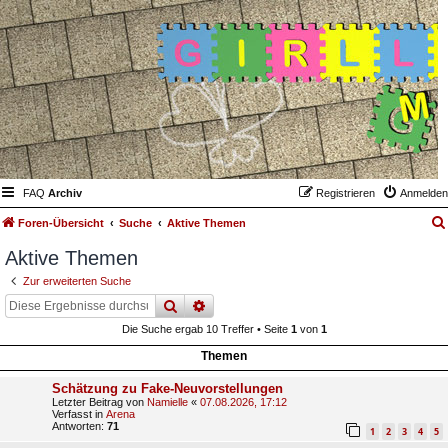
FAQ
Archiv
Registrieren
Anmelden
Foren-Übersicht
Suche
Aktive Themen
Aktive Themen
Zur erweiterten Suche
suche
erweiterte
suche
Die Suche ergab 10 Treffer • Seite
1
von
1
Themen
Schätzung zu Fake-Neuvorstellungen
Letzter Beitrag von
Namielle
«
07.08.2026, 17:12
Verfasst in
Arena
Antworten:
71
1
2
3
4
5