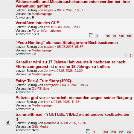
Pädosexuelle und Missbrauchskonsumenten werden bei ihrer
Verhaftung gefilmt
Letzter Beitrag von
naylee
«
06.08.2026, 19:57
Verfasst in
Medienspiegel
Antworten:
6
Vermißtenliste des GLF
Letzter Beitrag von
Leni
«
05.08.2026, 21:30
Verfasst in
Foruminformationen
Antworten:
1507
1
98
99
100
101
…
"Pedo-Hunting" als neue Strategie von Rechtsextremen
Letzter Beitrag von
naylee
«
05.08.2026, 05:37
Verfasst in
Medienspiegel
Antworten:
19
1
2
Kanadier wird zu 17 Jahren Haft verurteilt nachdem er nach
Florida eingereist ist um eine 12 Jährige zu treffen.
Letzter Beitrag von
Jonny
«
04.08.2026, 21:30
Verfasst in
Medienspiegel
Fairy: Tale A True Story (1997)
Letzter Beitrag von
cortejador
«
04.08.2026, 20:24
Verfasst in
GL-Filmliste
Antworten:
1
Polizist gibt vor er verurteilt niemanden wegen seiner Neigung
Letzter Beitrag von
Leni
«
04.08.2026, 11:15
Verfasst in
Medienspiegel
Antworten:
3
Sammelthread - YOUTUBE VIDEOS und andere kostbarkeiten
;)
Letzter Beitrag von
Namielle
«
02.08.2026, 12:26
Verfasst in
Girls Media
Antworten:
3765
1
249
250
251
252
…