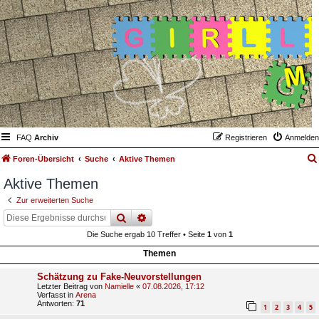
FAQ
Archiv
Registrieren
Anmelden
Foren-Übersicht
Suche
Aktive Themen
Aktive Themen
Zur erweiterten Suche
suche
erweiterte
suche
Die Suche ergab 10 Treffer • Seite
1
von
1
Themen
Schätzung zu Fake-Neuvorstellungen
Letzter Beitrag von
Namielle
«
07.08.2026, 17:12
Verfasst in
Arena
Antworten:
71
1
2
3
4
5