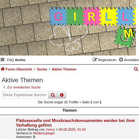
FAQ
Archiv
Registrieren
Anmelden
Foren-Übersicht
Suche
Aktive Themen
Aktive Themen
Zur erweiterten Suche
suche
erweiterte
suche
Die Suche ergab 18 Treffer • Seite
1
von
1
Themen
Pädosexuelle und Missbrauchskonsumenten werden bei ihrer
Verhaftung gefilmt
Letzter Beitrag von
Jonny
«
06.08.2026, 01:34
Verfasst in
Medienspiegel
Antworten:
5