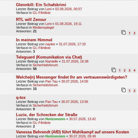
Glennkill: Ein Schafskrimi
Letzter Beitrag von
Leni
«
02.08.2026, 00:57
Verfasst in
GL-Filmliste
RTL will Zensur
Letzter Beitrag von
Leni
«
01.08.2026, 19:11
Verfasst in
Medienspiegel
Antworten:
21
1
2
In meinem Himmel
Letzter Beitrag von
naylee
«
31.07.2026, 17:33
Verfasst in
GL-Filmliste
Antworten:
3
Teleguard (Komunikation via Chat)
Letzter Beitrag von
Namielle
«
31.07.2026, 16:38
Verfasst in
Sicherheitsforum
Antworten:
56
1
2
3
4
Welche(n) Messenger findet Ihr am vertrauenswürdigsten?
Letzter Beitrag von
Pan Tau
«
30.07.2026, 14:00
Verfasst in
Sicherheitsforum
Antworten:
15
1
2
q-tox
Letzter Beitrag von
Pan Tau
«
30.07.2026, 13:56
Verfasst in
Sicherheitsforum
Antworten:
9
Luzie, der Schrecken der Straße
Letzter Beitrag von
Horizonzero
«
30.07.2026, 13:42
Verfasst in
GL-Filmliste
Antworten:
2
Vanessa Behrendt (AfD) führt Wahlkampf auf unsere Kosten
Letzter Beitrag von
Horizonzero
«
30.07.2026, 09:49