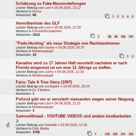
Schätzung zu Fake-Neuvorstellungen
Letzter Beitrag von
Leni
«
05.08.2026, 23:12
Verfasst in
Arena
Antworten:
68
1
2
3
4
5
Vermißtenliste des GLF
Letzter Beitrag von
Leni
«
05.08.2026, 21:30
Verfasst in
Foruminformationen
Antworten:
1514
1
98
99
100
101
…
"Pedo-Hunting" als neue Strategie von Rechtsextremen
Letzter Beitrag von
naylee
«
05.08.2026, 05:37
Verfasst in
Medienspiegel
Antworten:
19
1
2
Kanadier wird zu 17 Jahren Haft verurteilt nachdem er nach
Florida eingereist ist um eine 12 Jährige zu treffen.
Letzter Beitrag von
Jonny
«
04.08.2026, 21:30
Verfasst in
Medienspiegel
Fairy: Tale A True Story (1997)
Letzter Beitrag von
cortejador
«
04.08.2026, 20:24
Verfasst in
GL-Filmliste
Antworten:
1
Polizist gibt vor er verurteilt niemanden wegen seiner Neigung
Letzter Beitrag von
Leni
«
04.08.2026, 11:15
Verfasst in
Medienspiegel
Antworten:
3
Sammelthread - YOUTUBE VIDEOS und andere kostbarkeiten
;)
Letzter Beitrag von
Namielle
«
02.08.2026, 12:26
Verfasst in
Girls Media
Antworten:
3765
1
249
250
251
252
…