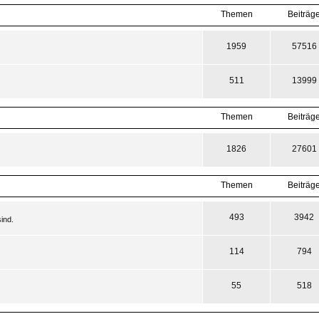
Themen
Beiträg
1959
57516
511
13999
Themen
Beiträg
1826
27601
.
Themen
Beiträg
493
3942
ind.
114
794
55
518