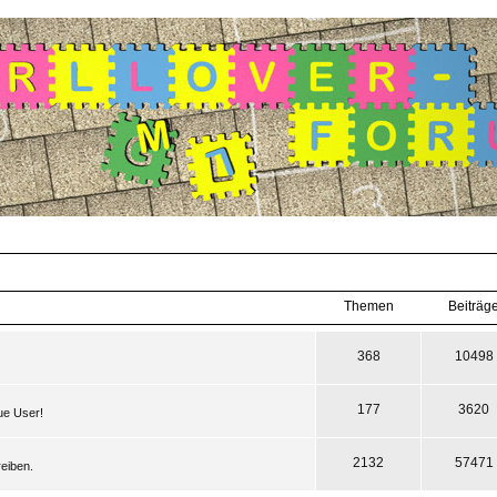
Themen
Beiträg
368
10498
177
3620
eue User!
2132
57471
reiben.