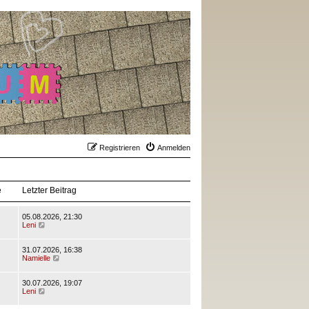
Registrieren
Anmelden
e
Letzter Beitrag
05.08.2026, 21:30
N
Leni
e
u
e
31.07.2026, 16:38
s
N
Namielle
t
e
e
u
r
e
30.07.2026, 19:07
B
N
s
Leni
e
e
t
i
u
e