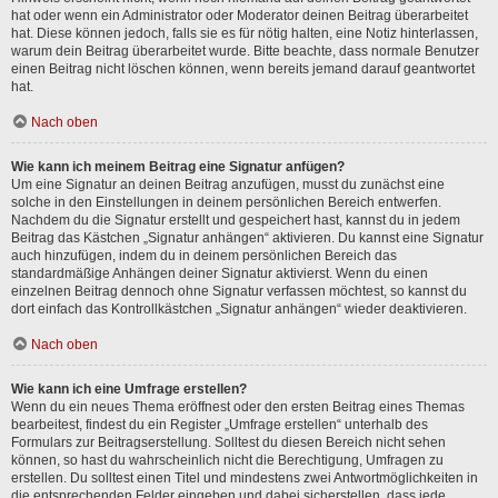
hat oder wenn ein Administrator oder Moderator deinen Beitrag überarbeitet
hat. Diese können jedoch, falls sie es für nötig halten, eine Notiz hinterlassen,
warum dein Beitrag überarbeitet wurde. Bitte beachte, dass normale Benutzer
einen Beitrag nicht löschen können, wenn bereits jemand darauf geantwortet
hat.
Nach oben
Wie kann ich meinem Beitrag eine Signatur anfügen?
Um eine Signatur an deinen Beitrag anzufügen, musst du zunächst eine
solche in den Einstellungen in deinem persönlichen Bereich entwerfen.
Nachdem du die Signatur erstellt und gespeichert hast, kannst du in jedem
Beitrag das Kästchen „Signatur anhängen“ aktivieren. Du kannst eine Signatur
auch hinzufügen, indem du in deinem persönlichen Bereich das
standardmäßige Anhängen deiner Signatur aktivierst. Wenn du einen
einzelnen Beitrag dennoch ohne Signatur verfassen möchtest, so kannst du
dort einfach das Kontrollkästchen „Signatur anhängen“ wieder deaktivieren.
Nach oben
Wie kann ich eine Umfrage erstellen?
Wenn du ein neues Thema eröffnest oder den ersten Beitrag eines Themas
bearbeitest, findest du ein Register „Umfrage erstellen“ unterhalb des
Formulars zur Beitragserstellung. Solltest du diesen Bereich nicht sehen
können, so hast du wahrscheinlich nicht die Berechtigung, Umfragen zu
erstellen. Du solltest einen Titel und mindestens zwei Antwortmöglichkeiten in
die entsprechenden Felder eingeben und dabei sicherstellen, dass jede