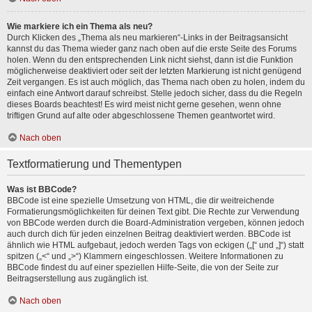
Wie markiere ich ein Thema als neu?
Durch Klicken des „Thema als neu markieren“-Links in der Beitragsansicht
kannst du das Thema wieder ganz nach oben auf die erste Seite des Forums
holen. Wenn du den entsprechenden Link nicht siehst, dann ist die Funktion
möglicherweise deaktiviert oder seit der letzten Markierung ist nicht genügend
Zeit vergangen. Es ist auch möglich, das Thema nach oben zu holen, indem du
einfach eine Antwort darauf schreibst. Stelle jedoch sicher, dass du die Regeln
dieses Boards beachtest! Es wird meist nicht gerne gesehen, wenn ohne
triftigen Grund auf alte oder abgeschlossene Themen geantwortet wird.
Nach oben
Textformatierung und Thementypen
Was ist BBCode?
BBCode ist eine spezielle Umsetzung von HTML, die dir weitreichende
Formatierungsmöglichkeiten für deinen Text gibt. Die Rechte zur Verwendung
von BBCode werden durch die Board-Administration vergeben, können jedoch
auch durch dich für jeden einzelnen Beitrag deaktiviert werden. BBCode ist
ähnlich wie HTML aufgebaut, jedoch werden Tags von eckigen („[“ und „]“) statt
spitzen („<“ und „>“) Klammern eingeschlossen. Weitere Informationen zu
BBCode findest du auf einer speziellen Hilfe-Seite, die von der Seite zur
Beitragserstellung aus zugänglich ist.
Nach oben