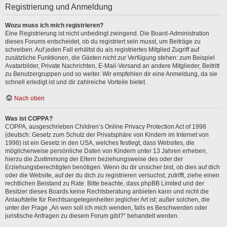
Registrierung und Anmeldung
Wozu muss ich mich registrieren?
Eine Registrierung ist nicht unbedingt zwingend. Die Board-Administration
dieses Forums entscheidet, ob du registriert sein musst, um Beiträge zu
schreiben. Auf jeden Fall erhältst du als registriertes Mitglied Zugriff auf
zusätzliche Funktionen, die Gästen nicht zur Verfügung stehen: zum Beispiel
Avatarbilder, Private Nachrichten, E-Mail-Versand an andere Mitglieder, Beitritt
zu Benutzergruppen und so weiter. Wir empfehlen dir eine Anmeldung, da sie
schnell erledigt ist und dir zahlreiche Vorteile bietet.
Nach oben
Was ist COPPA?
COPPA, ausgeschrieben Children’s Online Privacy Protection Act of 1998
(deutsch: Gesetz zum Schutz der Privatsphäre von Kindern im Internet von
1998) ist ein Gesetz in den USA, welches festlegt, dass Websites, die
möglicherweise persönliche Daten von Kindern unter 13 Jahren erheben,
hierzu die Zustimmung der Eltern beziehungsweise des oder der
Erziehungsberechtigten benötigen. Wenn du dir unsicher bist, ob dies auf dich
oder die Website, auf der du dich zu registrieren versuchst, zutrifft, ziehe einen
rechtlichen Beistand zu Rate. Bitte beachte, dass phpBB Limited und der
Besitzer dieses Boards keine Rechtsberatung anbieten kann und nicht die
Anlaufstelle für Rechtsangelegenheiten jeglicher Art ist; außer solchen, die
unter der Frage „An wen soll ich mich wenden, falls es Beschwerden oder
juristische Anfragen zu diesem Forum gibt?“ behandelt werden.