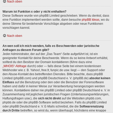
Nach oben
Warum ist Funktion x oder y nicht enthalten?
Diese Software wurde von phpBB Limited geschrieben. Wenn du denkst, dass
eine Funktion implementiert werden sollte, dann besuche
phpBB Ideas
, wo du
deine Stimme für bestehende Vorschläge abgeben oder neue Funktionen
vorschlagen kannst.
Nach oben
An wen soll ich mich wenden, falls es Beschwerden oder juristische
Anfragen zu diesem Forum gibt?
Jeder Administrator, der auf der „Das Team“-Seite aufgeführt ist, ist ein
geeigneter Kontakt für deine Beschwerde. Wenn du so keine Antwort erhältst,
solltest du den Besitzer der Domain kontaktieren (führe dazu eine
„WHOIS“-Abfrage
durch) oder — falls diese Seite bei einem kostenlosen
Webhoster wie z. B. Yahoo!, free.fr, funpic.de usw. liegt — den Support oder
den Abuse-Kontakt des betreffenden Dienstes. Bitte beachte, dass phpBB
Limited (phpBB.com) und phpBB Deutschland e. V. (phpBB.de)
absolut keinen
Einfluss
auf die Benutzung oder den oder die Benutzer der Forensoftware
haben und dafür in keiner Weise zur Verantwortung herangezogen werden
können. Kontaktiere daher nie phpBB Limited oder phpBB Deutschland e. V. in
Zusammenhang mit jeglichen juristischen Fragen (Unterlassungserklärungen,
Haftungsfragen usw.), die
sich nicht direkt
auf die Websiten phpbb.com,
phpbb.de oder die phpBB-Software selbst beziehen. Falls du phpBB Limited
oder phpBB Deutschland e. V. E-Mails schreibst, die die
Softwarenutzung
durch Dritte
betreffen, so wirst du, wenn überhaupt, höchstens eine knappe