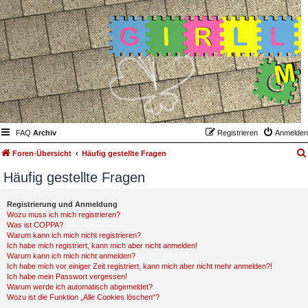
FAQ
Archiv
Registrieren
Anmelden
Foren-Übersicht
Häufig gestellte Fragen
Häufig gestellte Fragen
Registrierung und Anmeldung
Wozu muss ich mich registrieren?
Was ist COPPA?
Warum kann ich mich nicht registrieren?
Ich habe mich registriert, kann mich aber nicht anmelden!
Warum kann ich mich nicht anmelden?
Ich habe mich vor einiger Zeit registriert, kann mich aber nicht mehr anmelden?!
Ich habe mein Passwort vergessen!
Warum werde ich automatisch abgemeldet?
Wozu ist die Funktion „Alle Cookies löschen“?