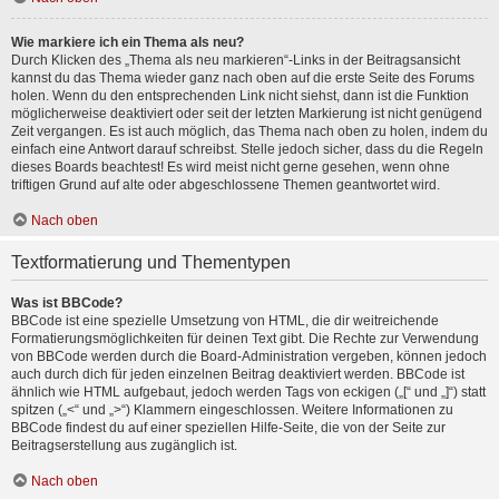
Wie markiere ich ein Thema als neu?
Durch Klicken des „Thema als neu markieren“-Links in der Beitragsansicht
kannst du das Thema wieder ganz nach oben auf die erste Seite des Forums
holen. Wenn du den entsprechenden Link nicht siehst, dann ist die Funktion
möglicherweise deaktiviert oder seit der letzten Markierung ist nicht genügend
Zeit vergangen. Es ist auch möglich, das Thema nach oben zu holen, indem du
einfach eine Antwort darauf schreibst. Stelle jedoch sicher, dass du die Regeln
dieses Boards beachtest! Es wird meist nicht gerne gesehen, wenn ohne
triftigen Grund auf alte oder abgeschlossene Themen geantwortet wird.
Nach oben
Textformatierung und Thementypen
Was ist BBCode?
BBCode ist eine spezielle Umsetzung von HTML, die dir weitreichende
Formatierungsmöglichkeiten für deinen Text gibt. Die Rechte zur Verwendung
von BBCode werden durch die Board-Administration vergeben, können jedoch
auch durch dich für jeden einzelnen Beitrag deaktiviert werden. BBCode ist
ähnlich wie HTML aufgebaut, jedoch werden Tags von eckigen („[“ und „]“) statt
spitzen („<“ und „>“) Klammern eingeschlossen. Weitere Informationen zu
BBCode findest du auf einer speziellen Hilfe-Seite, die von der Seite zur
Beitragserstellung aus zugänglich ist.
Nach oben