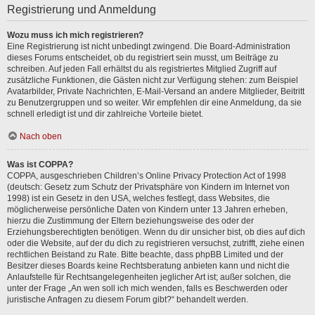
Registrierung und Anmeldung
Wozu muss ich mich registrieren?
Eine Registrierung ist nicht unbedingt zwingend. Die Board-Administration
dieses Forums entscheidet, ob du registriert sein musst, um Beiträge zu
schreiben. Auf jeden Fall erhältst du als registriertes Mitglied Zugriff auf
zusätzliche Funktionen, die Gästen nicht zur Verfügung stehen: zum Beispiel
Avatarbilder, Private Nachrichten, E-Mail-Versand an andere Mitglieder, Beitritt
zu Benutzergruppen und so weiter. Wir empfehlen dir eine Anmeldung, da sie
schnell erledigt ist und dir zahlreiche Vorteile bietet.
Nach oben
Was ist COPPA?
COPPA, ausgeschrieben Children’s Online Privacy Protection Act of 1998
(deutsch: Gesetz zum Schutz der Privatsphäre von Kindern im Internet von
1998) ist ein Gesetz in den USA, welches festlegt, dass Websites, die
möglicherweise persönliche Daten von Kindern unter 13 Jahren erheben,
hierzu die Zustimmung der Eltern beziehungsweise des oder der
Erziehungsberechtigten benötigen. Wenn du dir unsicher bist, ob dies auf dich
oder die Website, auf der du dich zu registrieren versuchst, zutrifft, ziehe einen
rechtlichen Beistand zu Rate. Bitte beachte, dass phpBB Limited und der
Besitzer dieses Boards keine Rechtsberatung anbieten kann und nicht die
Anlaufstelle für Rechtsangelegenheiten jeglicher Art ist; außer solchen, die
unter der Frage „An wen soll ich mich wenden, falls es Beschwerden oder
juristische Anfragen zu diesem Forum gibt?“ behandelt werden.