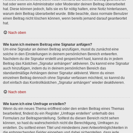
hat oder wenn ein Administrator oder Moderator deinen Beitrag überarbeitet
hat. Diese können jedoch, falls sie es für nötig halten, eine Notiz hinterlassen,
warum dein Beitrag überarbeitet wurde. Bitte beachte, dass normale Benutzer
einen Beitrag nicht löschen können, wenn bereits jemand darauf geantwortet
hat.
Nach oben
Wie kann ich meinem Beitrag eine Signatur anfügen?
Um eine Signatur an deinen Beitrag anzufügen, musst du zunächst eine
solche in den Einstellungen in deinem persönlichen Bereich entwerfen.
Nachdem du die Signatur erstellt und gespeichert hast, kannst du in jedem
Beitrag das Kästchen „Signatur anhängen“ aktivieren. Du kannst eine Signatur
auch hinzufügen, indem du in deinem persönlichen Bereich das
standardmäßige Anhängen deiner Signatur aktivierst. Wenn du einen
einzelnen Beitrag dennoch ohne Signatur verfassen möchtest, so kannst du
dort einfach das Kontrollkästchen „Signatur anhängen“ wieder deaktivieren.
Nach oben
Wie kann ich eine Umfrage erstellen?
Wenn du ein neues Thema eröffnest oder den ersten Beitrag eines Themas
bearbeitest, findest du ein Register „Umfrage erstellen“ unterhalb des
Formulars zur Beitragserstellung. Solltest du diesen Bereich nicht sehen
können, so hast du wahrscheinlich nicht die Berechtigung, Umfragen zu
erstellen. Du solltest einen Titel und mindestens zwei Antwortmöglichkeiten in
die entsprechenden Felder eingeben und dabei sicherstellen, dass jede