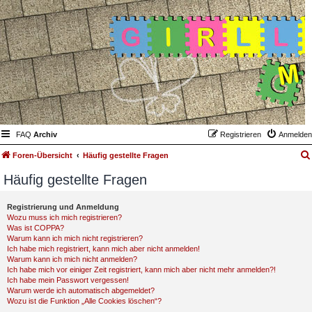
FAQ
Archiv
Registrieren
Anmelden
Foren-Übersicht
Häufig gestellte Fragen
Häufig gestellte Fragen
Registrierung und Anmeldung
Wozu muss ich mich registrieren?
Was ist COPPA?
Warum kann ich mich nicht registrieren?
Ich habe mich registriert, kann mich aber nicht anmelden!
Warum kann ich mich nicht anmelden?
Ich habe mich vor einiger Zeit registriert, kann mich aber nicht mehr anmelden?!
Ich habe mein Passwort vergessen!
Warum werde ich automatisch abgemeldet?
Wozu ist die Funktion „Alle Cookies löschen“?