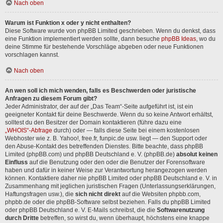
Nach oben
Warum ist Funktion x oder y nicht enthalten?
Diese Software wurde von phpBB Limited geschrieben. Wenn du denkst, dass
eine Funktion implementiert werden sollte, dann besuche
phpBB Ideas
, wo du
deine Stimme für bestehende Vorschläge abgeben oder neue Funktionen
vorschlagen kannst.
Nach oben
An wen soll ich mich wenden, falls es Beschwerden oder juristische
Anfragen zu diesem Forum gibt?
Jeder Administrator, der auf der „Das Team“-Seite aufgeführt ist, ist ein
geeigneter Kontakt für deine Beschwerde. Wenn du so keine Antwort erhältst,
solltest du den Besitzer der Domain kontaktieren (führe dazu eine
„WHOIS“-Abfrage
durch) oder — falls diese Seite bei einem kostenlosen
Webhoster wie z. B. Yahoo!, free.fr, funpic.de usw. liegt — den Support oder
den Abuse-Kontakt des betreffenden Dienstes. Bitte beachte, dass phpBB
Limited (phpBB.com) und phpBB Deutschland e. V. (phpBB.de)
absolut keinen
Einfluss
auf die Benutzung oder den oder die Benutzer der Forensoftware
haben und dafür in keiner Weise zur Verantwortung herangezogen werden
können. Kontaktiere daher nie phpBB Limited oder phpBB Deutschland e. V. in
Zusammenhang mit jeglichen juristischen Fragen (Unterlassungserklärungen,
Haftungsfragen usw.), die
sich nicht direkt
auf die Websiten phpbb.com,
phpbb.de oder die phpBB-Software selbst beziehen. Falls du phpBB Limited
oder phpBB Deutschland e. V. E-Mails schreibst, die die
Softwarenutzung
durch Dritte
betreffen, so wirst du, wenn überhaupt, höchstens eine knappe