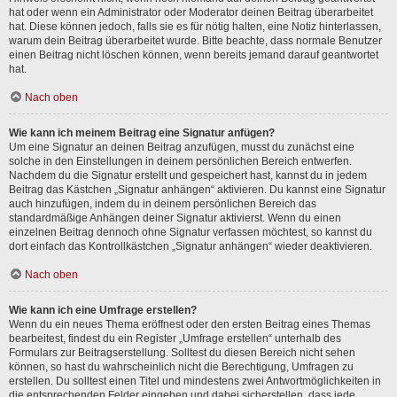
hat oder wenn ein Administrator oder Moderator deinen Beitrag überarbeitet
hat. Diese können jedoch, falls sie es für nötig halten, eine Notiz hinterlassen,
warum dein Beitrag überarbeitet wurde. Bitte beachte, dass normale Benutzer
einen Beitrag nicht löschen können, wenn bereits jemand darauf geantwortet
hat.
Nach oben
Wie kann ich meinem Beitrag eine Signatur anfügen?
Um eine Signatur an deinen Beitrag anzufügen, musst du zunächst eine
solche in den Einstellungen in deinem persönlichen Bereich entwerfen.
Nachdem du die Signatur erstellt und gespeichert hast, kannst du in jedem
Beitrag das Kästchen „Signatur anhängen“ aktivieren. Du kannst eine Signatur
auch hinzufügen, indem du in deinem persönlichen Bereich das
standardmäßige Anhängen deiner Signatur aktivierst. Wenn du einen
einzelnen Beitrag dennoch ohne Signatur verfassen möchtest, so kannst du
dort einfach das Kontrollkästchen „Signatur anhängen“ wieder deaktivieren.
Nach oben
Wie kann ich eine Umfrage erstellen?
Wenn du ein neues Thema eröffnest oder den ersten Beitrag eines Themas
bearbeitest, findest du ein Register „Umfrage erstellen“ unterhalb des
Formulars zur Beitragserstellung. Solltest du diesen Bereich nicht sehen
können, so hast du wahrscheinlich nicht die Berechtigung, Umfragen zu
erstellen. Du solltest einen Titel und mindestens zwei Antwortmöglichkeiten in
die entsprechenden Felder eingeben und dabei sicherstellen, dass jede