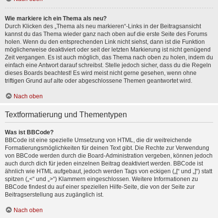
Wie markiere ich ein Thema als neu?
Durch Klicken des „Thema als neu markieren“-Links in der Beitragsansicht
kannst du das Thema wieder ganz nach oben auf die erste Seite des Forums
holen. Wenn du den entsprechenden Link nicht siehst, dann ist die Funktion
möglicherweise deaktiviert oder seit der letzten Markierung ist nicht genügend
Zeit vergangen. Es ist auch möglich, das Thema nach oben zu holen, indem du
einfach eine Antwort darauf schreibst. Stelle jedoch sicher, dass du die Regeln
dieses Boards beachtest! Es wird meist nicht gerne gesehen, wenn ohne
triftigen Grund auf alte oder abgeschlossene Themen geantwortet wird.
Nach oben
Textformatierung und Thementypen
Was ist BBCode?
BBCode ist eine spezielle Umsetzung von HTML, die dir weitreichende
Formatierungsmöglichkeiten für deinen Text gibt. Die Rechte zur Verwendung
von BBCode werden durch die Board-Administration vergeben, können jedoch
auch durch dich für jeden einzelnen Beitrag deaktiviert werden. BBCode ist
ähnlich wie HTML aufgebaut, jedoch werden Tags von eckigen („[“ und „]“) statt
spitzen („<“ und „>“) Klammern eingeschlossen. Weitere Informationen zu
BBCode findest du auf einer speziellen Hilfe-Seite, die von der Seite zur
Beitragserstellung aus zugänglich ist.
Nach oben