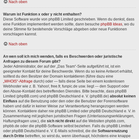
Nach oben
Warum ist Funktion x oder y nicht enthalten?
Diese Software wurde von phpBB Limited geschrieben. Wenn du denkst, dass
eine Funktion implementiert werden sollte, dann besuche
phpBB Ideas
, wo du
deine Stimme für bestehende Vorschläge abgeben oder neue Funktionen
vorschlagen kannst.
Nach oben
An wen soll ich mich wenden, falls es Beschwerden oder juristische
Anfragen zu diesem Forum gibt?
Jeder Administrator, der auf der „Das Team“-Seite aufgeführt ist, ist ein
geeigneter Kontakt für deine Beschwerde. Wenn du so keine Antwort erhältst,
solltest du den Besitzer der Domain kontaktieren (führe dazu eine
„WHOIS“-Abfrage
durch) oder — falls diese Seite bei einem kostenlosen
Webhoster wie z. B. Yahoo!, free.fr, funpic.de usw. liegt — den Support oder
den Abuse-Kontakt des betreffenden Dienstes. Bitte beachte, dass phpBB
Limited (phpBB.com) und phpBB Deutschland e. V. (phpBB.de)
absolut keinen
Einfluss
auf die Benutzung oder den oder die Benutzer der Forensoftware
haben und dafür in keiner Weise zur Verantwortung herangezogen werden
können. Kontaktiere daher nie phpBB Limited oder phpBB Deutschland e. V. in
Zusammenhang mit jeglichen juristischen Fragen (Unterlassungserklärungen,
Haftungsfragen usw.), die
sich nicht direkt
auf die Websiten phpbb.com,
phpbb.de oder die phpBB-Software selbst beziehen. Falls du phpBB Limited
oder phpBB Deutschland e. V. E-Mails schreibst, die die
Softwarenutzung
durch Dritte
betreffen, so wirst du, wenn überhaupt, höchstens eine knappe