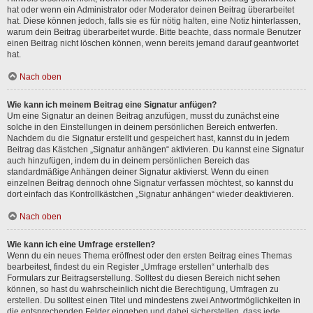
hat oder wenn ein Administrator oder Moderator deinen Beitrag überarbeitet
hat. Diese können jedoch, falls sie es für nötig halten, eine Notiz hinterlassen,
warum dein Beitrag überarbeitet wurde. Bitte beachte, dass normale Benutzer
einen Beitrag nicht löschen können, wenn bereits jemand darauf geantwortet
hat.
Nach oben
Wie kann ich meinem Beitrag eine Signatur anfügen?
Um eine Signatur an deinen Beitrag anzufügen, musst du zunächst eine
solche in den Einstellungen in deinem persönlichen Bereich entwerfen.
Nachdem du die Signatur erstellt und gespeichert hast, kannst du in jedem
Beitrag das Kästchen „Signatur anhängen“ aktivieren. Du kannst eine Signatur
auch hinzufügen, indem du in deinem persönlichen Bereich das
standardmäßige Anhängen deiner Signatur aktivierst. Wenn du einen
einzelnen Beitrag dennoch ohne Signatur verfassen möchtest, so kannst du
dort einfach das Kontrollkästchen „Signatur anhängen“ wieder deaktivieren.
Nach oben
Wie kann ich eine Umfrage erstellen?
Wenn du ein neues Thema eröffnest oder den ersten Beitrag eines Themas
bearbeitest, findest du ein Register „Umfrage erstellen“ unterhalb des
Formulars zur Beitragserstellung. Solltest du diesen Bereich nicht sehen
können, so hast du wahrscheinlich nicht die Berechtigung, Umfragen zu
erstellen. Du solltest einen Titel und mindestens zwei Antwortmöglichkeiten in
die entsprechenden Felder eingeben und dabei sicherstellen, dass jede