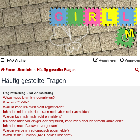
FAQ
Archiv
Registrieren
Anmelden
Foren-Übersicht
Häufig gestellte Fragen
Häufig gestellte Fragen
Registrierung und Anmeldung
Wozu muss ich mich registrieren?
Was ist COPPA?
Warum kann ich mich nicht registrieren?
Ich habe mich registriert, kann mich aber nicht anmelden!
Warum kann ich mich nicht anmelden?
Ich habe mich vor einiger Zeit registriert, kann mich aber nicht mehr anmelden?!
Ich habe mein Passwort vergessen!
Warum werde ich automatisch abgemeldet?
Wozu ist die Funktion „Alle Cookies löschen“?