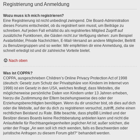
Registrierung und Anmeldung
Wozu muss ich mich registrieren?
Eine Registrierung ist nicht unbedingt zwingend. Die Board-Administration
dieses Forums entscheidet, ob du registriert sein musst, um Beiträge zu
schreiben. Auf jeden Fall erhältst du als registriertes Mitglied Zugriff auf
zusätzliche Funktionen, die Gästen nicht zur Verfügung stehen: zum Beispiel
Avatarbilder, Private Nachrichten, E-Mail-Versand an andere Mitglieder, Beitritt
zu Benutzergruppen und so weiter. Wir empfehlen dir eine Anmeldung, da sie
schnell erledigt ist und dir zahlreiche Vorteile bietet.
Nach oben
Was ist COPPA?
COPPA, ausgeschrieben Children’s Online Privacy Protection Act of 1998
(deutsch: Gesetz zum Schutz der Privatsphäre von Kindern im Internet von
1998) ist ein Gesetz in den USA, welches festlegt, dass Websites, die
möglicherweise persönliche Daten von Kindern unter 13 Jahren erheben,
hierzu die Zustimmung der Eltern beziehungsweise des oder der
Erziehungsberechtigten benötigen. Wenn du dir unsicher bist, ob dies auf dich
oder die Website, auf der du dich zu registrieren versuchst, zutrifft, ziehe einen
rechtlichen Beistand zu Rate. Bitte beachte, dass phpBB Limited und der
Besitzer dieses Boards keine Rechtsberatung anbieten kann und nicht die
Anlaufstelle für Rechtsangelegenheiten jeglicher Art ist; außer solchen, die
unter der Frage „An wen soll ich mich wenden, falls es Beschwerden oder
juristische Anfragen zu diesem Forum gibt?“ behandelt werden.