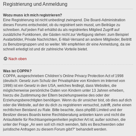
Registrierung und Anmeldung
Wozu muss ich mich registrieren?
Eine Registrierung ist nicht unbedingt zwingend. Die Board-Administration
dieses Forums entscheidet, ob du registriert sein musst, um Beiträge zu
schreiben. Auf jeden Fall erhältst du als registriertes Mitglied Zugriff auf
zusätzliche Funktionen, die Gästen nicht zur Verfügung stehen: zum Beispiel
Avatarbilder, Private Nachrichten, E-Mail-Versand an andere Mitglieder, Beitritt
zu Benutzergruppen und so weiter. Wir empfehlen dir eine Anmeldung, da sie
schnell erledigt ist und dir zahlreiche Vorteile bietet.
Nach oben
Was ist COPPA?
COPPA, ausgeschrieben Children’s Online Privacy Protection Act of 1998
(deutsch: Gesetz zum Schutz der Privatsphäre von Kindern im Internet von
1998) ist ein Gesetz in den USA, welches festlegt, dass Websites, die
möglicherweise persönliche Daten von Kindern unter 13 Jahren erheben,
hierzu die Zustimmung der Eltern beziehungsweise des oder der
Erziehungsberechtigten benötigen. Wenn du dir unsicher bist, ob dies auf dich
oder die Website, auf der du dich zu registrieren versuchst, zutrifft, ziehe einen
rechtlichen Beistand zu Rate. Bitte beachte, dass phpBB Limited und der
Besitzer dieses Boards keine Rechtsberatung anbieten kann und nicht die
Anlaufstelle für Rechtsangelegenheiten jeglicher Art ist; außer solchen, die
unter der Frage „An wen soll ich mich wenden, falls es Beschwerden oder
juristische Anfragen zu diesem Forum gibt?“ behandelt werden.