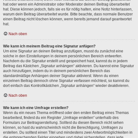
hat oder wenn ein Administrator oder Moderator deinen Beitrag überarbeitet
hat. Diese können jedoch, falls sie es für nötig halten, eine Notiz hinterlassen,
warum dein Beitrag überarbeitet wurde. Bitte beachte, dass normale Benutzer
einen Beitrag nicht löschen können, wenn bereits jemand darauf geantwortet
hat.
Nach oben
Wie kann ich meinem Beitrag eine Signatur anfügen?
Um eine Signatur an deinen Beitrag anzufügen, musst du zunächst eine
solche in den Einstellungen in deinem persönlichen Bereich entwerfen.
Nachdem du die Signatur erstellt und gespeichert hast, kannst du in jedem
Beitrag das Kästchen „Signatur anhängen“ aktivieren. Du kannst eine Signatur
auch hinzufügen, indem du in deinem persönlichen Bereich das
standardmäßige Anhängen deiner Signatur aktivierst. Wenn du einen
einzelnen Beitrag dennoch ohne Signatur verfassen möchtest, so kannst du
dort einfach das Kontrollkästchen „Signatur anhängen“ wieder deaktivieren.
Nach oben
Wie kann ich eine Umfrage erstellen?
Wenn du ein neues Thema eröffnest oder den ersten Beitrag eines Themas
bearbeitest, findest du ein Register „Umfrage erstellen“ unterhalb des
Formulars zur Beitragserstellung. Solltest du diesen Bereich nicht sehen
können, so hast du wahrscheinlich nicht die Berechtigung, Umfragen zu
erstellen. Du solltest einen Titel und mindestens zwei Antwortmöglichkeiten in
die entsprechenden Felder eingeben und dabei sicherstellen, dass jede