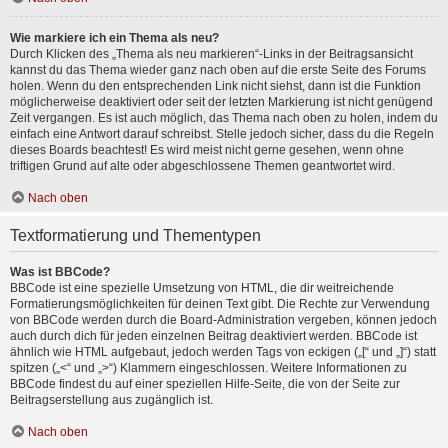
Wie markiere ich ein Thema als neu?
Durch Klicken des „Thema als neu markieren“-Links in der Beitragsansicht
kannst du das Thema wieder ganz nach oben auf die erste Seite des Forums
holen. Wenn du den entsprechenden Link nicht siehst, dann ist die Funktion
möglicherweise deaktiviert oder seit der letzten Markierung ist nicht genügend
Zeit vergangen. Es ist auch möglich, das Thema nach oben zu holen, indem du
einfach eine Antwort darauf schreibst. Stelle jedoch sicher, dass du die Regeln
dieses Boards beachtest! Es wird meist nicht gerne gesehen, wenn ohne
triftigen Grund auf alte oder abgeschlossene Themen geantwortet wird.
Nach oben
Textformatierung und Thementypen
Was ist BBCode?
BBCode ist eine spezielle Umsetzung von HTML, die dir weitreichende
Formatierungsmöglichkeiten für deinen Text gibt. Die Rechte zur Verwendung
von BBCode werden durch die Board-Administration vergeben, können jedoch
auch durch dich für jeden einzelnen Beitrag deaktiviert werden. BBCode ist
ähnlich wie HTML aufgebaut, jedoch werden Tags von eckigen („[“ und „]“) statt
spitzen („<“ und „>“) Klammern eingeschlossen. Weitere Informationen zu
BBCode findest du auf einer speziellen Hilfe-Seite, die von der Seite zur
Beitragserstellung aus zugänglich ist.
Nach oben