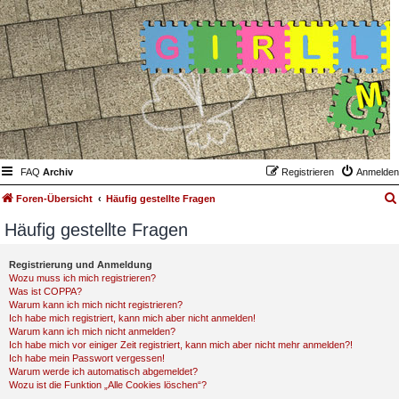
FAQ
Archiv
Registrieren
Anmelden
Foren-Übersicht
Häufig gestellte Fragen
Häufig gestellte Fragen
Registrierung und Anmeldung
Wozu muss ich mich registrieren?
Was ist COPPA?
Warum kann ich mich nicht registrieren?
Ich habe mich registriert, kann mich aber nicht anmelden!
Warum kann ich mich nicht anmelden?
Ich habe mich vor einiger Zeit registriert, kann mich aber nicht mehr anmelden?!
Ich habe mein Passwort vergessen!
Warum werde ich automatisch abgemeldet?
Wozu ist die Funktion „Alle Cookies löschen“?